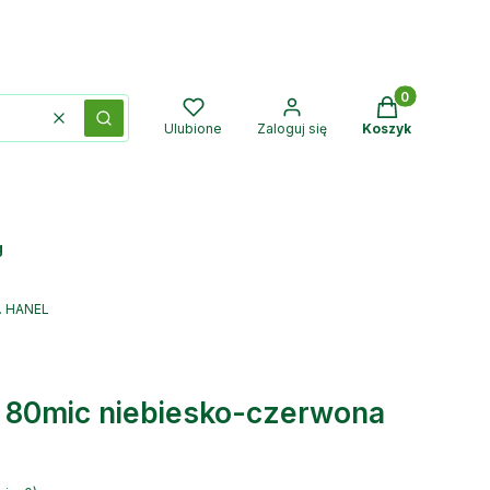
Produkty w kos
Wyczyść
Szukaj
Ulubione
Zaloguj się
Koszyk
g
. HANEL
80mic niebiesko-czerwona