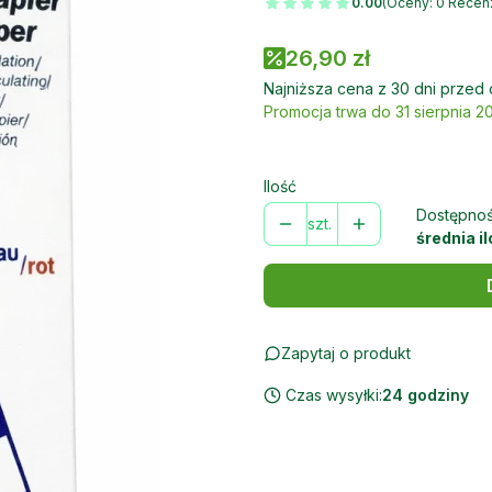
0.00
(Oceny: 0 Recenz
26,90 zł
Najniższa cena z 30 dni przed 
Promocja trwa do 31 sierpnia 2
Ilość
Dostępnoś
szt.
średnia i
Zapytaj o produkt
Czas wysyłki:
24 godziny