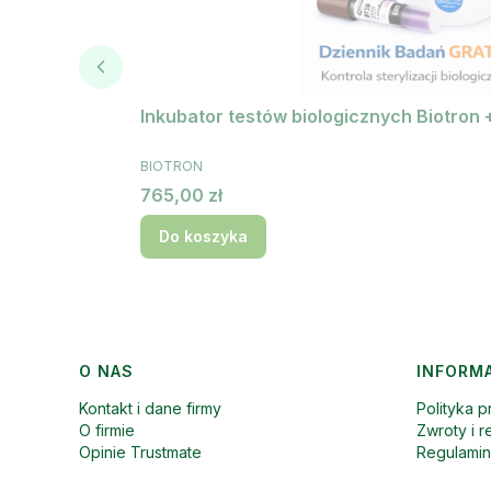
Inkubator testów biologicznych Biotron 
PRODUCENT
BIOTRON
Cena
765,00 zł
Do koszyka
Linki w stopce
O NAS
INFORM
Kontakt i dane firmy
Polityka p
O firmie
Zwroty i r
Opinie Trustmate
Regulami