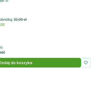
je: 0)
obniżką:
32,00 zł
026
ć:
lość
Dodaj do koszyka