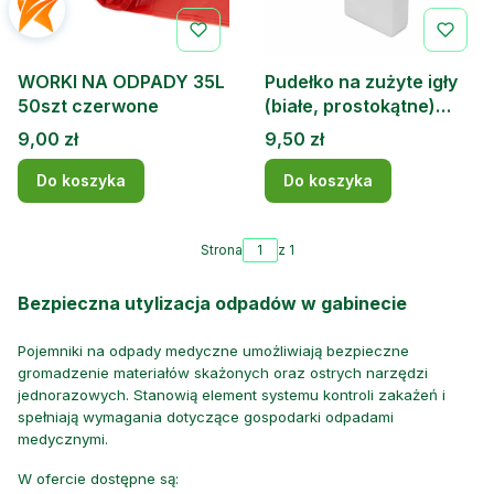
WORKI NA ODPADY 35L
Pudełko na zużyte igły
50szt czerwone
(białe, prostokątne)
0.3L
Cena
Cena
9,00 zł
9,50 zł
Do koszyka
Do koszyka
Strona
z 1
Bezpieczna utylizacja odpadów w gabinecie
Pojemniki na odpady medyczne umożliwiają bezpieczne
gromadzenie materiałów skażonych oraz ostrych narzędzi
jednorazowych. Stanowią element systemu kontroli zakażeń i
spełniają wymagania dotyczące gospodarki odpadami
medycznymi.
W ofercie dostępne są: