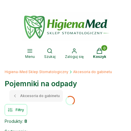
Produkty w kosz
Otwórz wyszukiwarkę
Menu
Szukaj
Zaloguj się
Koszyk
Higiena-Med Sklep Stomatologiczny
Akcesoria do gabinetu
Pojemniki na odpady
Akcesoria do gabinetu
Filtry
Produkty:
8