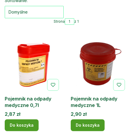
Lista produktów
Sortowanie:
Domyślne
Strona
z 1
Pojemnik na odpady
Pojemnik na odpady
medyczne 0,7l
medyczne 1L
Cena
Cena
2,87 zł
2,90 zł
Do koszyka
Do koszyka