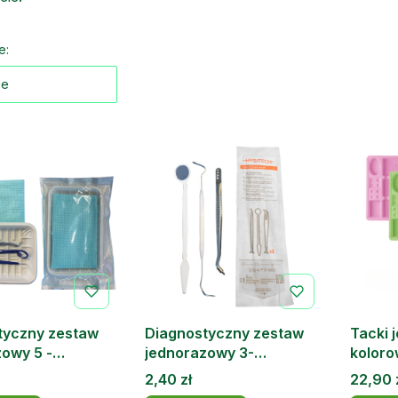
 produktów
e:
ne
tyczny zestaw
Diagnostyczny zestaw
Tacki 
owy 5 -
jednorazowy 3-
kolor
owy
elemnetowy Basik Kit
szt.
Cena
Cena
2,40 zł
22,90 