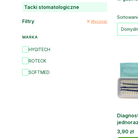
Tacki stomatologiczne
Lista
Sortowani
Filtry
Wyczyść
Domyśl
MARKA
Marka
HYGITECH
ROTECK
SOFTMED
Diagnos
jednoraz
element
Cena
3,90 zł