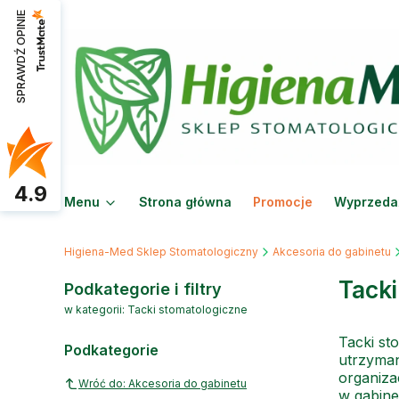
SPRAWDŹ OPINIE
4.9
Menu
Strona główna
Promocje
Wyprzeda
Higiena-Med Sklep Stomatologiczny
Akcesoria do gabinetu
Tack
Podkategorie i filtry
w kategorii: Tacki stomatologiczne
Tacki st
Podkategorie
utrzyman
organiza
Wróć do: Akcesoria do gabinetu
w gabine