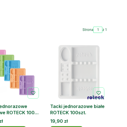
Strona
z 1
jednorazowe
Tacki jednorazowe białe
owe ROTECK 100
ROTECK 100szt.
Cena
zł
19,90 zł