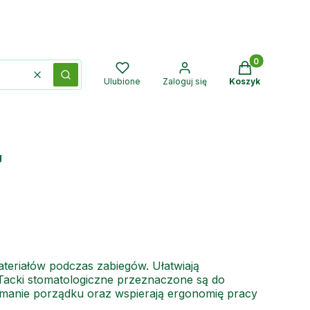
Produkty w kos
Wyczyść
Szukaj
Ulubione
Zaloguj się
Koszyk
g
ateriałów podczas zabiegów. Ułatwiają
Tacki stomatologiczne przeznaczone są do
zymanie porządku oraz wspierają ergonomię pracy