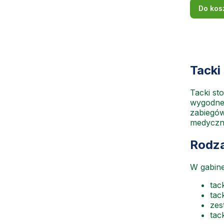
Do kos
Tacki
Tacki st
wygodne
zabiegów
medyczn
Rodza
W gabine
tac
tac
zes
tac