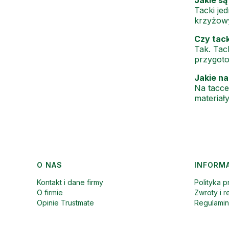
Tacki je
krzyżowy
Czy tac
Tak. Tac
przygot
Jakie n
Na tacce
materiał
Linki w stopce
O NAS
INFORM
Kontakt i dane firmy
Polityka p
O firmie
Zwroty i r
Opinie Trustmate
Regulami