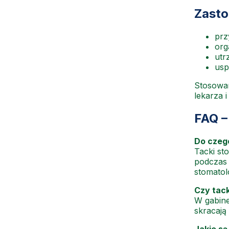
Zasto
prz
org
utr
usp
Stosowan
lekarza i
FAQ –
Do czego
Tacki st
podczas 
stomatol
Czy tac
W gabine
skracają
Jakie są