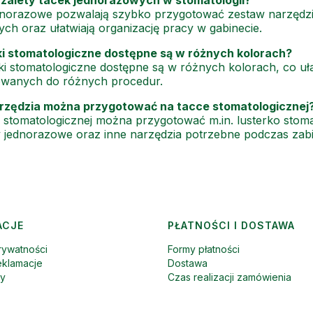
dnorazowe pozwalają szybko przygotować zestaw narzędzi 
ch oraz ułatwiają organizację pracy w gabinecie.
ki stomatologiczne dostępne są w różnych kolorach?
ki stomatologiczne dostępne są w różnych kolorach, co uła
owanych do różnych procedur.
arzędzia można przygotować na tacce stomatologicznej
 stomatologicznej można przygotować m.in. lusterko stomato
y jednorazowe oraz inne narzędzia potrzebne podczas zab
ACJE
PŁATNOŚCI I DOSTAWA
rywatności
Formy płatności
eklamacje
Dostawa
ny
Czas realizacji zamówienia