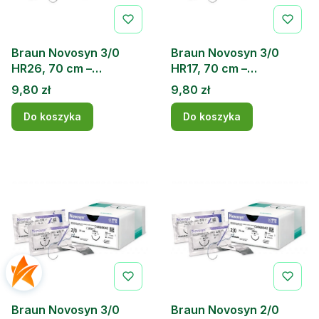
Braun Novosyn 3/0
Braun Novosyn 3/0
HR26, 70 cm –
HR17, 70 cm –
wchłanialna nić
wchłanialna nić
Cena
Cena
9,80 zł
9,80 zł
chirurgiczna (1 szt.)
chirurgiczna (1 szt.)
Do koszyka
Do koszyka
Braun Novosyn 3/0
Braun Novosyn 2/0