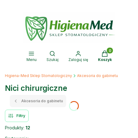
Produkty w kosz
Otwórz wyszukiwarkę
Menu
Szukaj
Zaloguj się
Koszyk
Higiena-Med Sklep Stomatologiczny
Akcesoria do gabinetu
Nici chirurgiczne
Akcesoria do gabinetu
Filtry
Produkty:
12