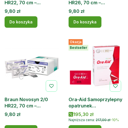
HR22, 70 cm –
HR26, 70 cm –
wchłanialna nić
wchłanialna nić
Cena
Cena
9,80 zł
9,80 zł
chirurgiczna (1 szt.)
chirurgiczna (1 szt.)
Do koszyka
Do koszyka
Okazja
Bestseller
Braun Novosyn 2/0
Ora-Aid Samoprzylepny
HR22, 70 cm –
opatrunek
wchłanialna nić
wewnątrzustny 20 szt.
Cena
Cena promocyjna
9,80 zł
195,30 zł
chirurgiczna (1 szt.)
Najniższa cena:
217,00 zł
-10%