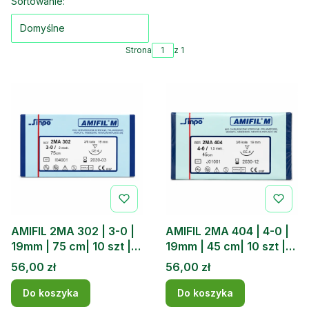
Lista produktów
Sortowanie:
Domyślne
Strona
z 1
AMIFIL 2MA 302 | 3-0 |
AMIFIL 2MA 404 | 4-0 |
19mm | 75 cm| 10 szt |
19mm | 45 cm| 10 szt |
Nici chirurgiczne
Nici chirurgiczne
Cena
Cena
56,00 zł
56,00 zł
|Niewchłanialne
|Niewchłanialne
Do koszyka
Do koszyka