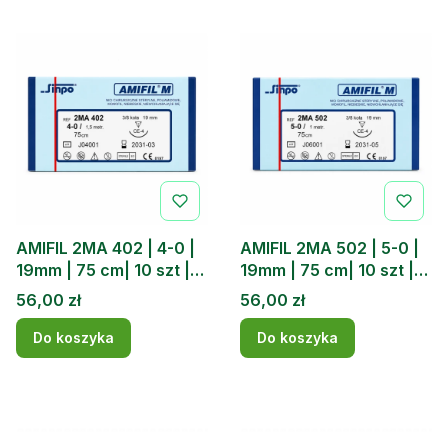
AMIFIL 2MA 402 | 4-0 |
AMIFIL 2MA 502 | 5-0 |
19mm | 75 cm| 10 szt |
19mm | 75 cm| 10 szt |
Nici chirurgiczne
Nici chirurgiczne
Cena
Cena
56,00 zł
56,00 zł
|Niewchłanialne
|Niewchłanialne
Do koszyka
Do koszyka