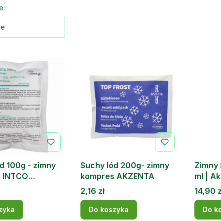
 produktów
e:
ne
d 100g - zimny
Suchy lód 200g- zimny
Zimny 
 INTCO
kompres AKZENTA
ml | A
L
Cena
Cena
2,16 zł
14,90 z
zyka
Do koszyka
Do k