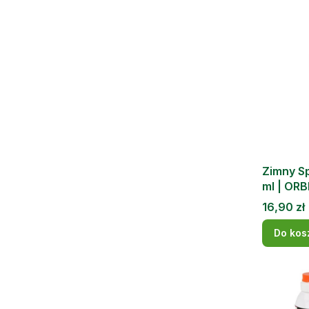
Zimny S
ml | ORB
Cena
16,90 zł
Do kos