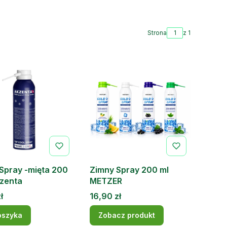
Strona
z 1
Spray -mięta 200
Zimny Spray 200 ml
kzenta
METZER
Cena
ł
16,90 zł
oszyka
Zobacz produkt