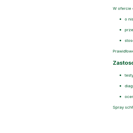
W ofercie 
o ni
prze
sto
Prawidłow
Zastoso
test
diag
ocen
Spray schł