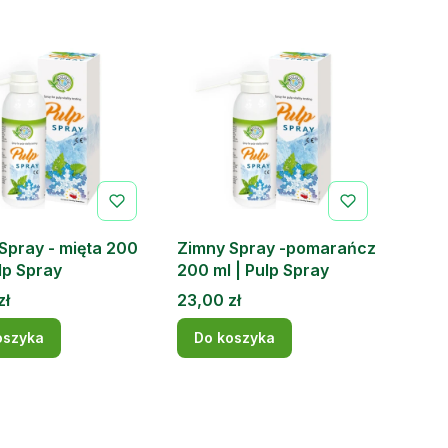
Spray - mięta 200
Zimny Spray -pomarańcz
ulp Spray
200 ml | Pulp Spray
Cena
zł
23,00 zł
oszyka
Do koszyka