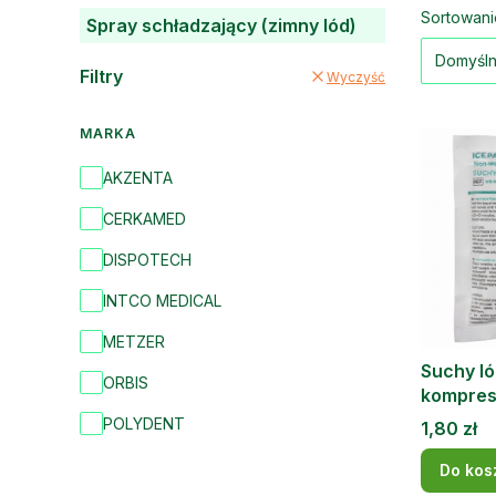
Lista
Sortowani
Spray schładzający (zimny lód)
Domyśl
Filtry
Wyczyść
MARKA
Marka
AKZENTA
CERKAMED
DISPOTECH
INTCO MEDICAL
METZER
Suchy ló
ORBIS
kompres
MEDICA
POLYDENT
Cena
1,80 zł
Do kos