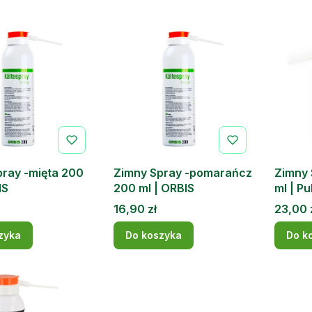
pray -mięta 200
Zimny Spray -pomarańcz
Zimny 
IS
200 ml | ORBIS
ml | P
Cena
Cena
16,90 zł
23,00 
zyka
Do koszyka
Do k