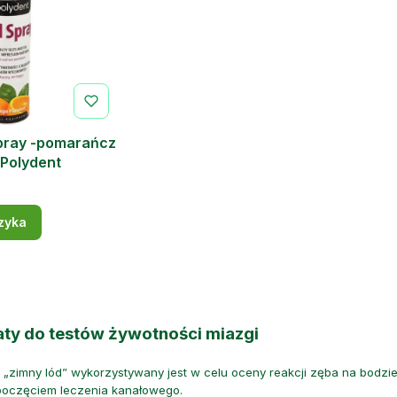
pray -pomarańcz
 Polydent
zyka
aty do testów żywotności miazgi
 „zimny lód” wykorzystywany jest w celu oceny reakcji zęba na bodzi
poczęciem leczenia kanałowego.