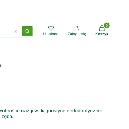
Produkty w kos
Wyczyść
Szukaj
Ulubione
Zaloguj się
Koszyk
g
otności miazgi w diagnostyce endodontycznej.
 zęba.