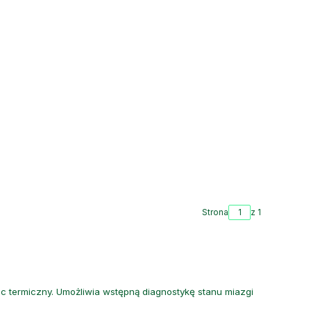
Strona
z 1
ec termiczny. Umożliwia wstępną diagnostykę stanu miazgi