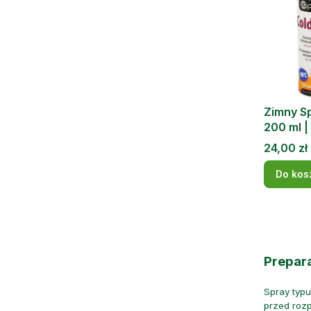
Zimny S
200 ml |
Cena
24,00 zł
Do kos
Prepar
Spray typu
przed roz