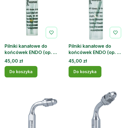
Pilniki kanałowe do
Pilniki kanałowe do
końcówek ENDO (op. 6
końcówek ENDO (op. 6
szt.) Woodpecker 20
szt.) Woodpecker 15
Cena
Cena
45,00 zł
45,00 zł
Do koszyka
Do koszyka