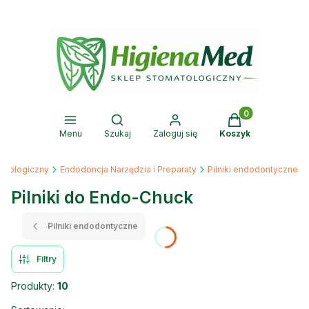
Produkty w kosz
Otwórz wyszukiwarkę
Menu
Szukaj
Zaloguj się
Koszyk
atologiczny
Endodoncja Narzędzia i Preparaty
Pilniki endodontyczne
Pilniki do Endo-Chuck
Pilniki endodontyczne
Filtry
Produkty:
10