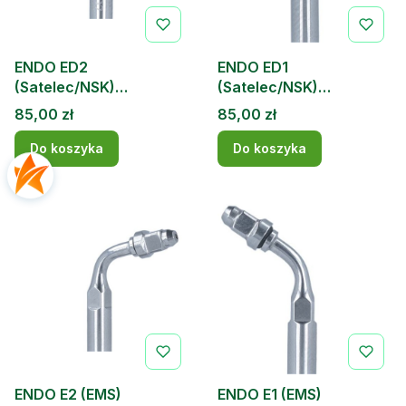
ENDO ED2
ENDO ED1
(Satelec/NSK)
(Satelec/NSK)
Końcówka do skalera
Końcówka do skalera
Cena
Cena
85,00 zł
85,00 zł
Do koszyka
Do koszyka
ENDO E2 (EMS)
ENDO E1 (EMS)