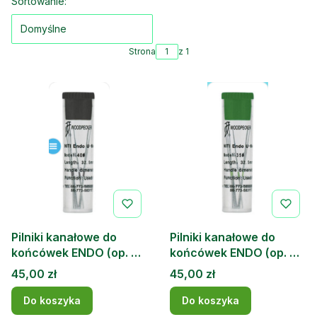
Lista produktów
Sortowanie:
Domyślne
Strona
z 1
Pilniki kanałowe do
Pilniki kanałowe do
końcówek ENDO (op. 6
końcówek ENDO (op. 6
szt.) Woodpecker 40
szt.) Woodpecker 35
Cena
Cena
45,00 zł
45,00 zł
Do koszyka
Do koszyka