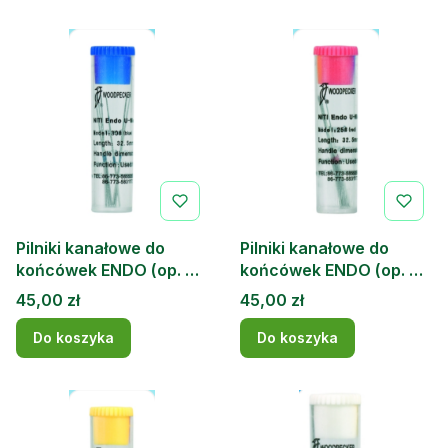
Pilniki kanałowe do
Pilniki kanałowe do
końcówek ENDO (op. 6
końcówek ENDO (op. 6
szt.) Woodpecker 30
szt.) Woodpecker 25
Cena
Cena
45,00 zł
45,00 zł
Do koszyka
Do koszyka