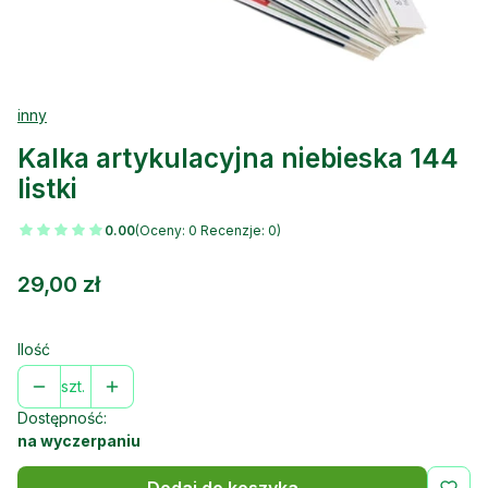
inny
Kalka artykulacyjna niebieska 144
listki
0.00
(Oceny: 0 Recenzje: 0)
Cena
29,00 zł
Ilość
szt.
Dostępność:
na wyczerpaniu