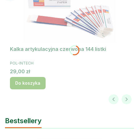
Kalka artykulacyjna czerwona 144 listki
PRODUCENT
POL-INTECH
Cena
29,00 zł
Do koszyka
Bestsellery