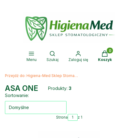
Produkty w kosz
Otwórz wyszukiwarkę
Menu
Szukaj
Zaloguj się
Koszyk
Przejdź do:
Higiena-Med Sklep Stomatologiczny
ASA ONE
Produkty:
3
Lista produktów
Sortowanie:
Domyślne
Strona
z 1