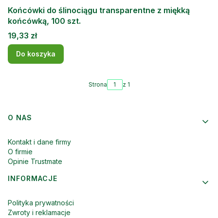
Końcówki do ślinociągu transparentne z miękką
końcówką, 100 szt.
Cena
19,33 zł
Do koszyka
Strona
z 1
Linki w stopce
O NAS
Kontakt i dane firmy
O firmie
Opinie Trustmate
INFORMACJE
Polityka prywatności
Zwroty i reklamacje