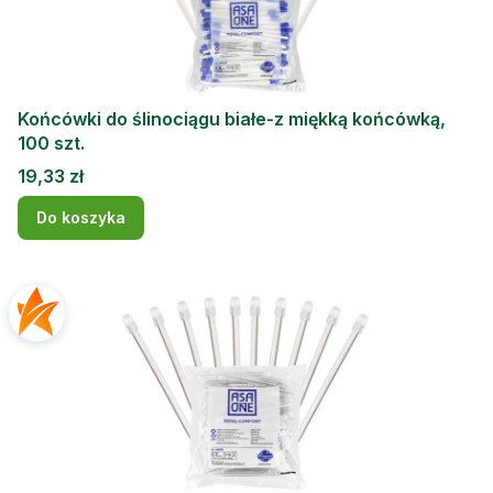
Końcówki do ślinociągu białe-z miękką końcówką,
100 szt.
Cena
19,33 zł
Do koszyka