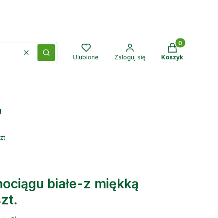
Produkty w kos
Wyczyść
Szukaj
Ulubione
Zaloguj się
Koszyk
g
zt.
nociągu białe-z miękką
zt.