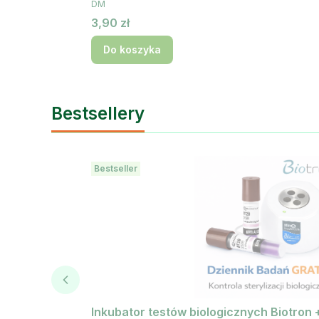
PRODUCENT
DM
Cena
3,90 zł
Do koszyka
Bestsellery
Bestseller
Inkubator testów biologicznych Biotron 