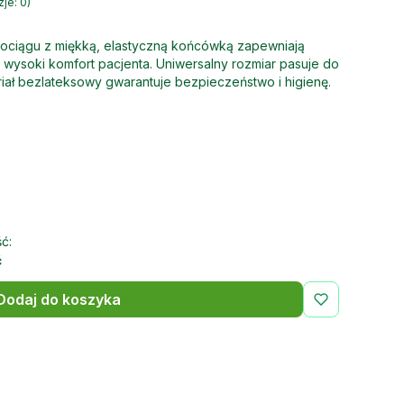
je: 0)
ociągu z miękką, elastyczną końcówką zapewniają
 wysoki komfort pacjenta. Uniwersalny rozmiar pasuje do
riał bezlateksowy gwarantuje bezpieczeństwo i higienę.
ć:
ć
Dodaj do koszyka