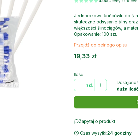
0.00
(Oceny: 0 Recenz
Jednorazowe końcówki do ślin
skuteczne odsysanie śliny oraz
większości ślinociągów, a mate
Opakowanie: 100 szt.
Przejdź do pełnego opisu
Cena
19,33 zł
Ilość
Dostępnoś
szt.
duża iloś
Zapytaj o produkt
Czas wysyłki:
24 godziny