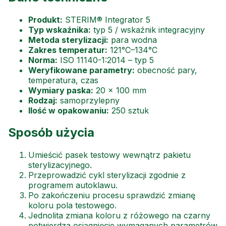
Produkt:
STERIM® Integrator 5
Typ wskaźnika:
typ 5 / wskaźnik integracyjny
Metoda sterylizacji:
para wodna
Zakres temperatur:
121°C–134°C
Norma:
ISO 11140-1:2014 – typ 5
Weryfikowane parametry:
obecność pary,
temperatura, czas
Wymiary paska:
20 × 100 mm
Rodzaj:
samoprzylepny
Ilość w opakowaniu:
250 sztuk
Sposób użycia
Umieścić pasek testowy wewnątrz pakietu
sterylizacyjnego.
Przeprowadzić cykl sterylizacji zgodnie z
programem autoklawu.
Po zakończeniu procesu sprawdzić zmianę
koloru pola testowego.
Jednolita zmiana koloru z różowego na czarny
potwierdza osiągnięcie wymaganych parametrów