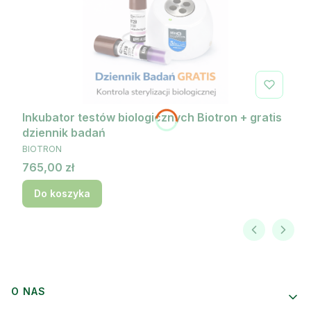
Inkubator testów biologicznych Biotron + gratis
dziennik badań
PRODUCENT
BIOTRON
Cena
765,00 zł
Do koszyka
Linki w stopce
O NAS