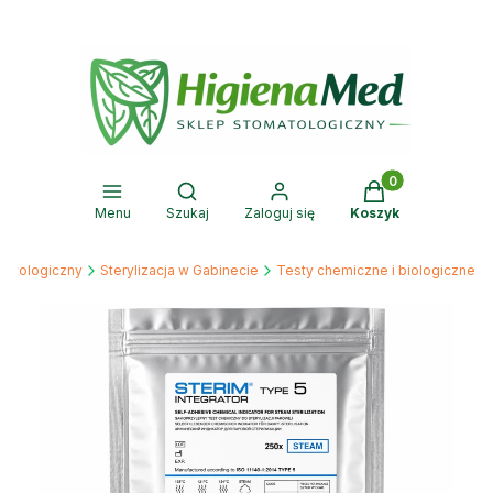
Produkty w kosz
Otwórz wyszukiwarkę
Menu
Szukaj
Zaloguj się
Koszyk
matologiczny
Sterylizacja w Gabinecie
Testy chemiczne i biologiczne