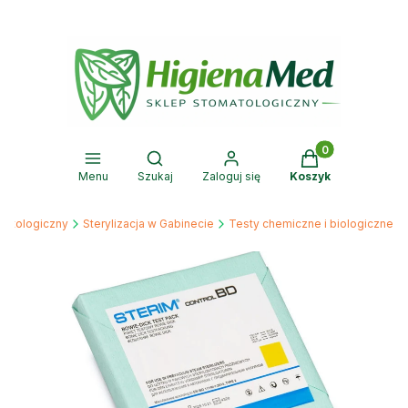
Produkty w kosz
Otwórz wyszukiwarkę
Menu
Szukaj
Zaloguj się
Koszyk
matologiczny
Sterylizacja w Gabinecie
Testy chemiczne i biologiczne