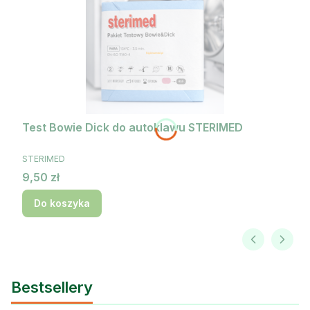
Test Bowie Dick do autoklawu STERIMED
PRODUCENT
STERIMED
Cena
9,50 zł
Do koszyka
Bestsellery