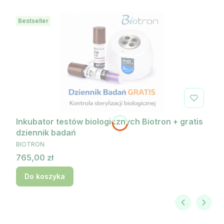
Bestseller
Inkubator testów biologicznych Biotron + gratis
dziennik badań
PRODUCENT
BIOTRON
Cena
765,00 zł
Do koszyka