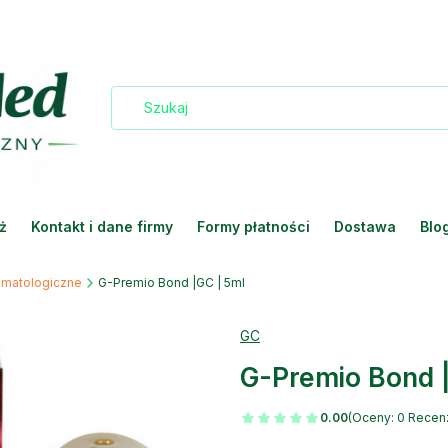
ż
Kontakt i dane firmy
Formy płatności
Dostawa
Blo
omatologiczne
G-Premio Bond |GC | 5ml
GC
G-Premio Bond 
0.00
(Oceny: 0 Recenz