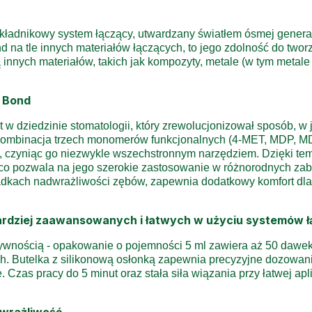
ładnikowy system łączący, utwardzany światłem ósmej generac
 na tle innych materiałów łączących, to jego zdolność do tworz
 innych materiałów, takich jak kompozyty, metale (w tym metale 
o Bond
w dziedzinie stomatologii, który zrewolucjonizował sposób, w 
 kombinacja trzech monomerów funkcjonalnych (4-MET, MDP, M
ej, czyniąc go niezwykle wszechstronnym narzędziem. Dzięki te
co pozwala na jego szerokie zastosowanie w różnorodnych zab
dkach nadwrażliwości zębów, zapewnia dodatkowy komfort dla 
bardziej zaawansowanych i łatwych w użyciu systemów 
ywnością - opakowanie o pojemności 5 ml zawiera aż 50 dawek
. Butelka z silikonową osłonką zapewnia precyzyjne dozowanie
. Czas pracy do 5 minut oraz stała siła wiązania przy łatwej a
dwrażliwość