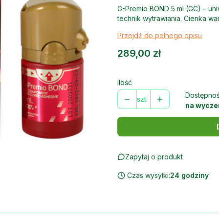
G-Premio BOND 5 ml (GC) – uni
technik wytrawiania. Cienka war
Przejdź do pełnego opisu
Cena
289,00 zł
Ilość
Dostępnoś
szt.
na wycze
Zapytaj o produkt
Czas wysyłki:
24 godziny