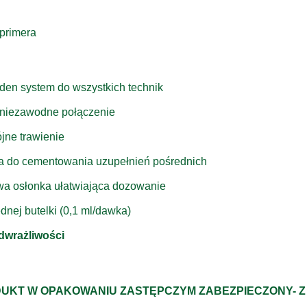
primera
den system do wszystkich technik
i niezawodne połączenie
jne trawienie
a do cementowania uzupełnień pośrednich
wa osłonka ułatwiająca dozowanie
ednej butelki (0,1 ml/dawka)
dwrażliwości
ODUKT W OPAKOWANIU ZASTĘPCZYM ZABEZPIECZONY- Z