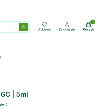
Produkty w kos
Wyczyść
Szukaj
Ulubione
Zaloguj się
Koszyk
g
|GC | 5ml
je: 0)