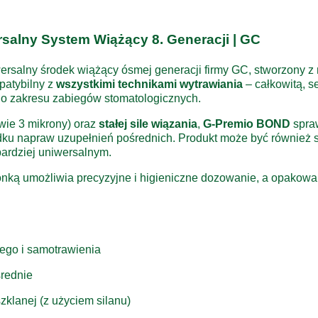
salny System Wiążący 8. Generacji | GC
ersalny środek wiążący ósmej generacji firmy GC, stworzony z
patybilny z
wszystkimi technikami wytrawiania
– całkowitą, s
go zakresu zabiegów stomatologicznych.
dwie 3 mikrony) oraz
stałej sile wiązania
,
G-Premio BOND
spraw
ku napraw uzupełnień pośrednich. Produkt może być również
bardziej uniwersalnym.
nką umożliwia precyzyjne i higieniczne dozowanie, a opakowa
ego i samotrawienia
średnie
zklanej (z użyciem silanu)