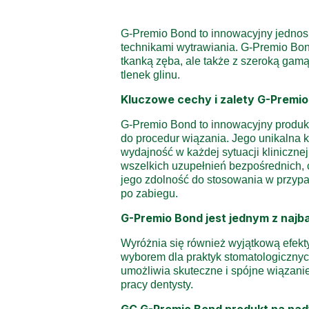
G-Premio Bond to innowacyjny jednosk
technikami wytrawiania. G-Premio Bond
tkanką zęba, ale także z szeroką gamą
tlenek glinu.
Kluczowe cechy i zalety G-Premi
G-Premio Bond to innowacyjny produkt 
do procedur wiązania. Jego unikalna
wydajność w każdej sytuacji kliniczn
wszelkich uzupełnień bezpośrednich, 
jego zdolność do stosowania w przypa
po zabiegu.
G-Premio Bond jest jednym z naj
Wyróżnia się również wyjątkową efekt
wyborem dla praktyk stomatologicznych
umożliwia skuteczne i spójne wiązanie
pracy dentysty.
GC G-Premio Bond produkt na na