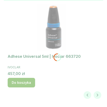
Adhese Universal 5ml | Ivoclar 663720
PRODUCENT
IVOCLAR
Cena
457,00 zł
Do koszyka