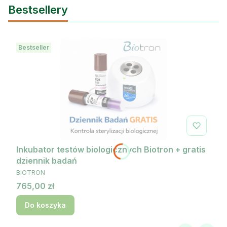
Bestsellery
Bestseller
Inkubator testów biologicznych Biotron + gratis
dziennik badań
PRODUCENT
BIOTRON
Cena
765,00 zł
Do koszyka