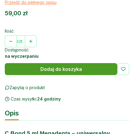
Przejdź do pełnego opisu
Cena
59,00 zł
Ilość
szt.
Dostępność:
na wyczerpaniu
Dodaj do koszyka
Zapytaj o produkt
Czas wysyłki:
24 godziny
Opis
C Bond 5 ml Megadenta – uniwersalny