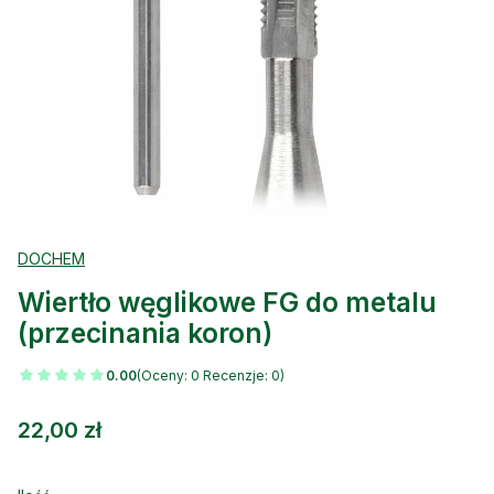
DOCHEM
Wiertło węglikowe FG do metalu
(przecinania koron)
0.00
(Oceny: 0 Recenzje: 0)
Cena
22,00 zł