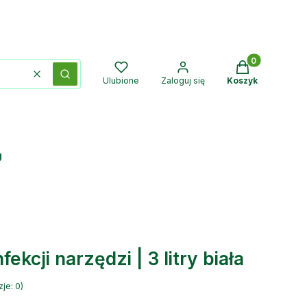
Produkty w kos
Wyczyść
Szukaj
Ulubione
Zaloguj się
Koszyk
g
kcji narzędzi | 3 litry biała
je: 0)