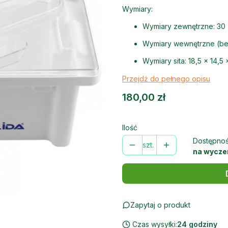
Wymiary:
Wymiary zewnętrzne: 30 
Wymiary wewnętrzne (bez 
Wymiary sita: 18,5 × 14,5 
Przejdź do pełnego opisu
Cena
180,00 zł
Ilość
Dostępnoś
szt.
na wycze
Zapytaj o produkt
Czas wysyłki:
24 godziny