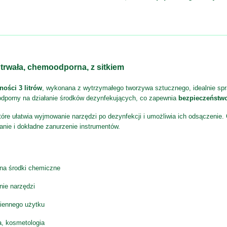
 trwała, chemoodporna, z sitkiem
ości 3 litrów
, wykonana z wytrzymałego tworzywa sztucznego, idealnie sp
 odporny na działanie środków dezynfekujących, co zapewnia
bezpieczeństwo
które ułatwia wyjmowanie narzędzi po dezynfekcji i umożliwia ich odsączenie
nie i dokładne zanurzenie instrumentów.
na środki chemiczne
nie narzędzi
iennego użytku
, kosmetologia