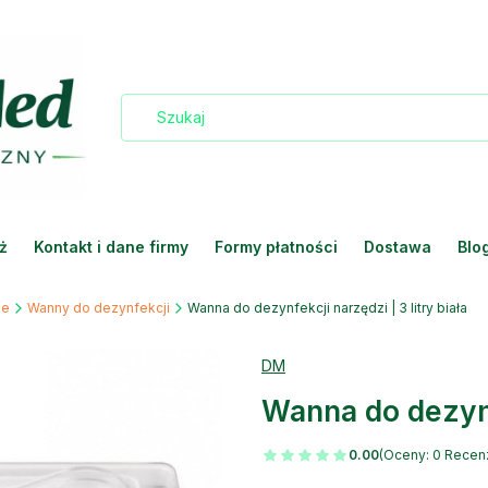
ż
Kontakt i dane firmy
Formy płatności
Dostawa
Blo
ie
Wanny do dezynfekcji
Wanna do dezynfekcji narzędzi | 3 litry biała
DM
Wanna do dezynfe
0.00
(Oceny: 0 Recenz