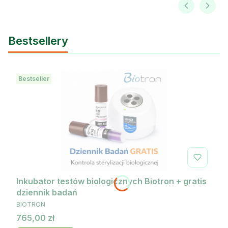
Bestsellery
Bestseller
Inkubator testów biologicznych Biotron + gratis
dziennik badań
PRODUCENT
BIOTRON
Cena
765,00 zł