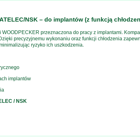
ATELEC/NSK – do implantów (z funkcją chłodz
i WOODPECKER przeznaczona do pracy z implantami. Kompaty
zięki precyzyjnemu wykonaniu oraz funkcji chłodzenia zapewn
minimalizując ryzyko ich uszkodzenia.
rycznego
ach implantów
ia
ELEC / NSK