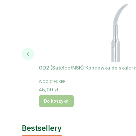
GD2 (Satelec/NSK) Końcówka do skaler
PRODUCENT
WOODPECKER
Cena
45,00 zł
Do koszyka
Bestsellery