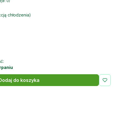
je: 0)
cją chłodzenia)
ć:
rpaniu
Dodaj do koszyka