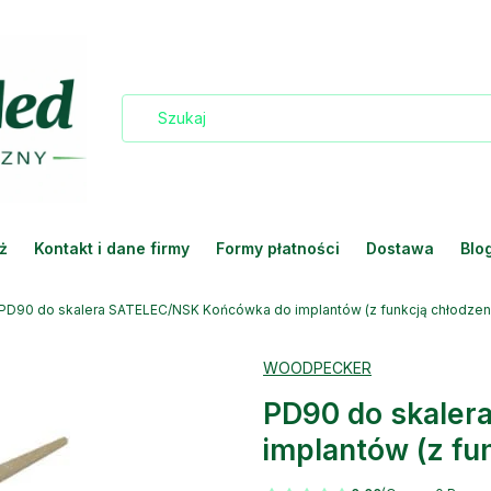
ż
Kontakt i dane firmy
Formy płatności
Dostawa
Blo
PD90 do skalera SATELEC/NSK Końcówka do implantów (z funkcją chłodzen
WOODPECKER
PD90 do skale
implantów (z fu