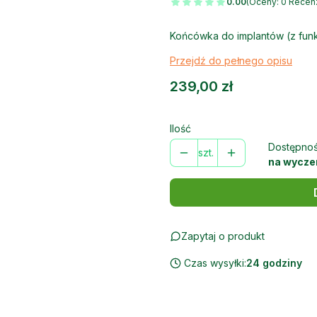
0.00
(Oceny: 0 Recenz
Końcówka do implantów (z funk
Przejdź do pełnego opisu
Cena
239,00 zł
Ilość
Dostępnoś
szt.
na wycze
Zapytaj o produkt
Czas wysyłki:
24 godziny