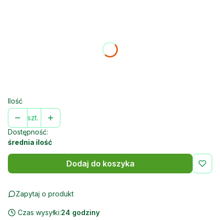
Wybierz wariant produktu:
Poszczególne warianty mogą różnić się ceną
*
Rozmiar:
Wybierz
Ilość
szt.
Dostępność:
średnia ilość
Dodaj do koszyka
Zapytaj o produkt
Czas wysyłki:
24 godziny