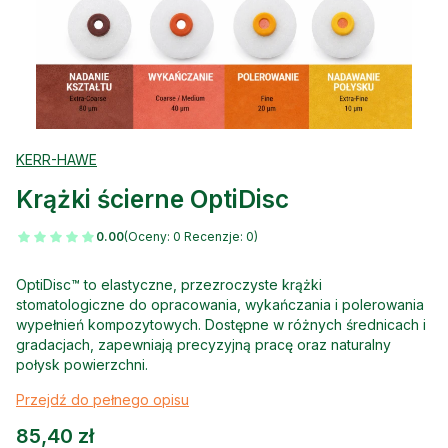
KERR-HAWE
Krążki ścierne OptiDisc
0.00
(Oceny: 0 Recenzje: 0)
OptiDisc™ to elastyczne, przezroczyste krążki
stomatologiczne do opracowania, wykańczania i polerowania
wypełnień kompozytowych. Dostępne w różnych średnicach i
gradacjach, zapewniają precyzyjną pracę oraz naturalny
połysk powierzchni.
Przejdź do pełnego opisu
Cena
85,40 zł