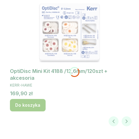
OptiDisc Mini Kit 4188 /12,6mm/120szt +
akcesoria
PRODUCENT
KERR-HAWE
Cena
169,90 zł
Do koszyka