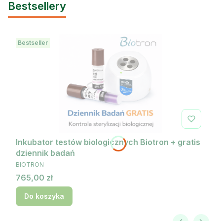
Bestsellery
Bestseller
Inkubator testów biologicznych Biotron + gratis
dziennik badań
PRODUCENT
BIOTRON
Cena
765,00 zł
Do koszyka