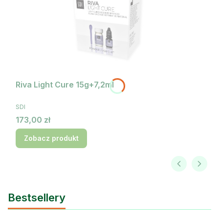
Riva Light Cure 15g+7,2ml
PRODUCENT
SDI
Cena
173,00 zł
Zobacz produkt
Bestsellery