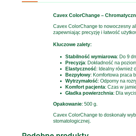
Cavex ColorChange – Chromatyczn
Cavex ColorChange to nowoczesny algi
zapewniając precyzję i łatwość użytko
Kluczowe zalety:
Stabilność wymiarowa
: Do 9 dn
Precyzja
: Dokładność na poziom
Elastyczność
: Idealny również d
Bezpyłowy
: Komfortowa praca 
Wytrzymałość
: Odporny na rozr
Komfort pacjenta
: Czas w jami
Gładka powierzchnia
: Dla wyci
Opakowanie
: 500 g.
Cavex ColorChange to doskonały wybór
stomatologicznej.
Podobne produkty