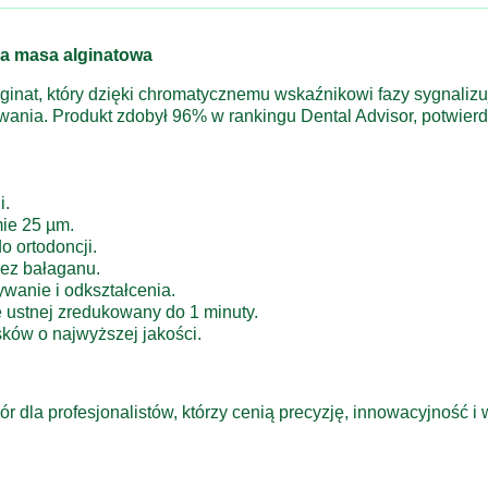
a masa alginatowa
nat, który dzięki chromatycznemu wskaźnikowi fazy sygnalizuj
wania. Produkt zdobył 96% w rankingu Dental Advisor, potwier
i.
ie 25 µm.
o ortodoncji.
bez bałaganu.
ywanie i odkształcenia.
e ustnej zredukowany do 1 minuty.
sków o najwyższej jakości.
 dla profesjonalistów, którzy cenią precyzję, innowacyjność i