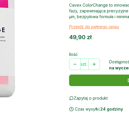
Cavex ColorChange to innowac
fazy, zapewniająca precyzyjne 
µm, bezpyłowa formuła i minimal
Przejdź do pełnego opisu
Cena
49,90 zł
Ilość
Dostępnoś
szt.
na wycze
Zapytaj o produkt
Czas wysyłki:
24 godziny