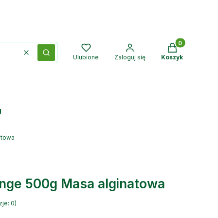
Produkty w kos
Wyczyść
Szukaj
Ulubione
Zaloguj się
Koszyk
g
atowa
nge 500g Masa alginatowa
je: 0)