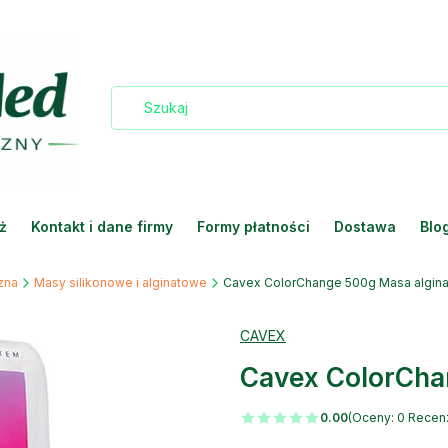
ż
Kontakt i dane firmy
Formy płatności
Dostawa
Blo
zna
Masy silikonowe i alginatowe
Cavex ColorChange 500g Masa algin
CAVEX
Cavex ColorCha
0.00
(Oceny: 0 Recenz