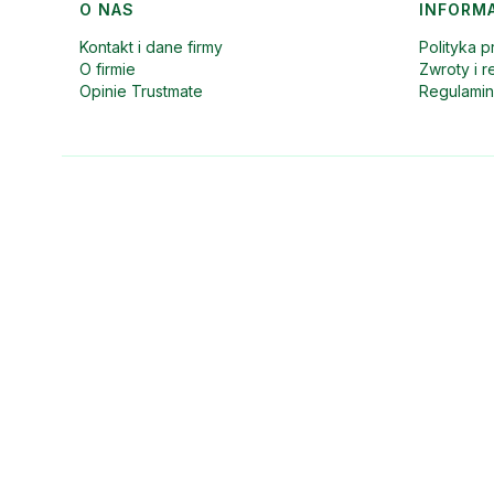
Linki w stopce
O NAS
INFORM
Kontakt i dane firmy
Polityka p
O firmie
Zwroty i r
Opinie Trustmate
Regulami