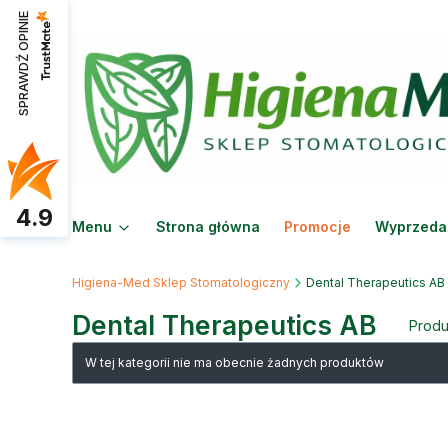
SPRAWDŹ OPINIE
4.9
Menu
Strona główna
Promocje
Wyprzeda
Higiena-Med Sklep Stomatologiczny
Dental Therapeutics AB
Dental Therapeutics AB
Produ
Lista produktów
W tej kategorii nie ma obecnie żadnych produktów