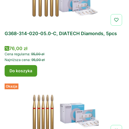
G368-314-020-05.0-C, DIATECH Diamonds, 5pcs
Cena promocyjna
76,00 zł
Cena regularna:
95,00 zł
Najniższa cena:
95,00 zł
Do koszyka
Okazja