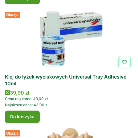
Okazja
Klej do łyżek wyciskowych Universal Tray Adhesive
10ml
Cena promocyjna
39,90 zł
Cena regularna:
49,00 zł
Najniższa cena:
43,00 zł
Do koszyka
Okazja