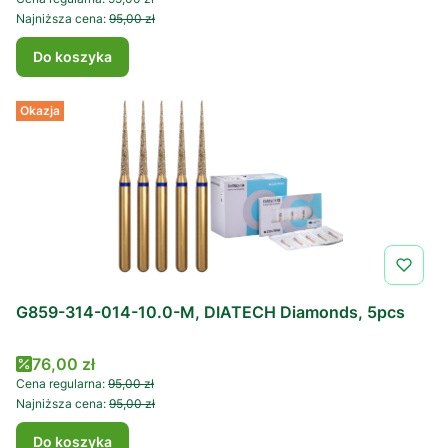
Najniższa cena:
95,00 zł
Do koszyka
Okazja
G859-314-014-10.0-M, DIATECH Diamonds, 5pcs
Cena promocyjna
76,00 zł
Cena regularna:
95,00 zł
Najniższa cena:
95,00 zł
Do koszyka