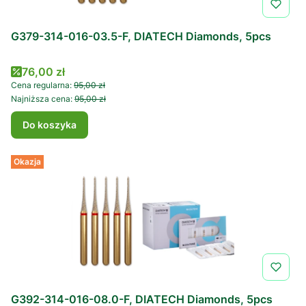
G379-314-016-03.5-F, DIATECH Diamonds, 5pcs
Cena promocyjna
76,00 zł
Cena regularna:
95,00 zł
Najniższa cena:
95,00 zł
Do koszyka
Okazja
G392-314-016-08.0-F, DIATECH Diamonds, 5pcs