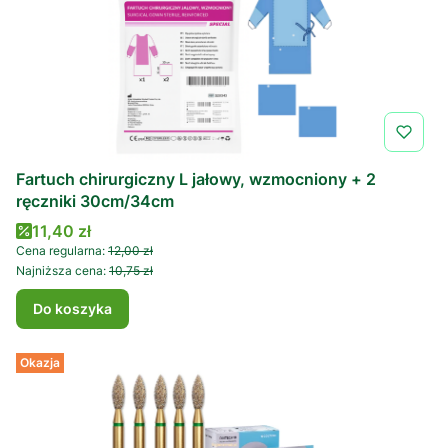
Fartuch chirurgiczny L jałowy, wzmocniony + 2
ręczniki 30cm/34cm
Cena promocyjna
11,40 zł
Cena regularna:
12,00 zł
Najniższa cena:
10,75 zł
Do koszyka
Okazja