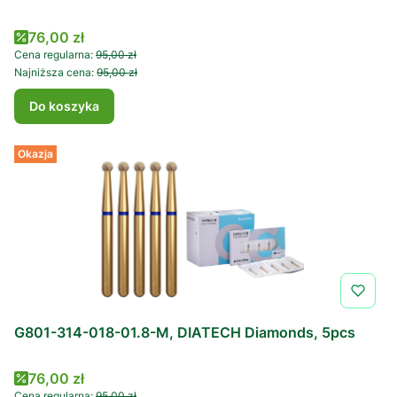
Cena promocyjna
76,00 zł
Cena regularna:
95,00 zł
Najniższa cena:
95,00 zł
Do koszyka
Okazja
G801-314-018-01.8-M, DIATECH Diamonds, 5pcs
Cena promocyjna
76,00 zł
Cena regularna:
95,00 zł