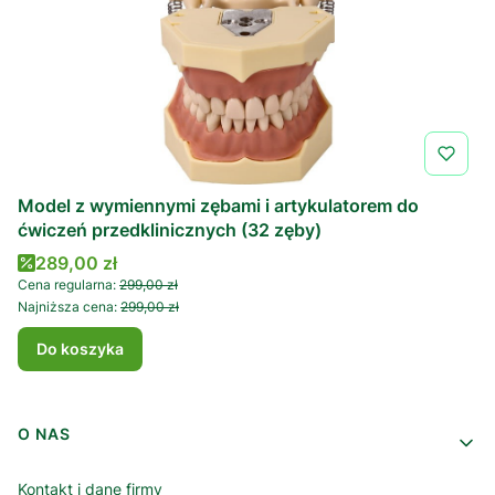
Model z wymiennymi zębami i artykulatorem do
ćwiczeń przedklinicznych (32 zęby)
Cena promocyjna
289,00 zł
Cena regularna:
299,00 zł
Najniższa cena:
299,00 zł
Do koszyka
Linki w stopce
O NAS
Kontakt i dane firmy