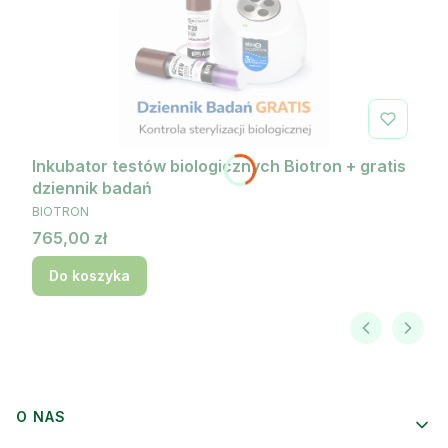
Inkubator testów biologicznych Biotron + gratis
dziennik badań
PRODUCENT
BIOTRON
Cena
765,00 zł
Do koszyka
Linki w stopce
O NAS