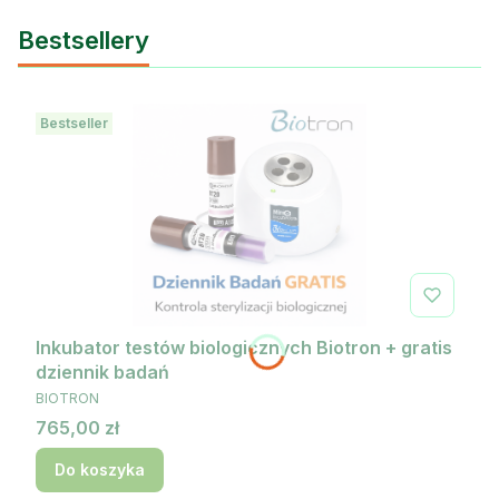
Bestsellery
Bestseller
Inkubator testów biologicznych Biotron + gratis
dziennik badań
PRODUCENT
BIOTRON
Cena
765,00 zł
Do koszyka