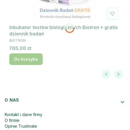
Inkubator testów biologicznych Biotron + gratis
dziennik badań
PRODUCENT
BIOTRON
Cena
765,00 zł
Do koszyka
Linki w stopce
O NAS
Kontakt i dane firmy
O firmie
Opinie Trustmate