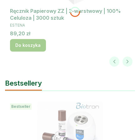
Ręcznik Papierowy ZZ | 2-warstwowy | 100%
Celuloza | 3000 sztuk
PRODUCENT
ESTENA
Cena
89,20 zł
Do koszyka
Bestsellery
Bestseller