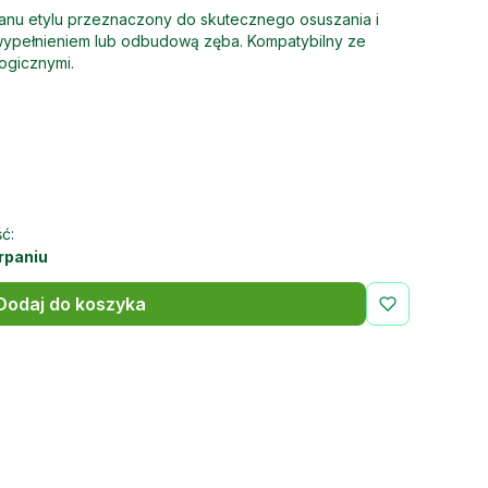
ctanu etylu przeznaczony do skutecznego osuszania i
wypełnieniem lub odbudową zęba. Kompatybilny ze
logicznymi.
ć:
rpaniu
Dodaj do koszyka