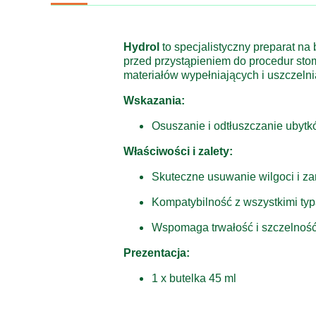
Hydrol
to
specjalistyczny
preparat
na
przed
przystąpieniem
do
procedur
sto
materiałów
wypełniających
i
uszczelni
Wskazania:
Osuszanie
i
odtłuszczanie
ubyt
Właściwości
i
zalety:
Skuteczne
usuwanie
wilgoci
i
za
Kompatybilność
z
wszystkimi
ty
Wspomaga
trwałość
i
szczelnoś
Prezentacja:
1
x
butelka
45
ml