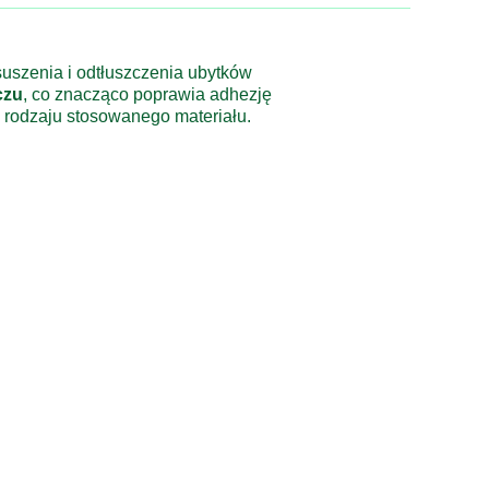
suszenia
i
odtłuszczenia
ubytków
czu
,
co
znacząco
poprawia
adhezję
d
rodzaju
stosowanego
materiału.