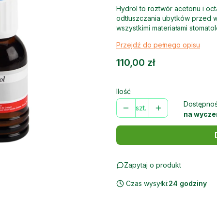
Hydrol to roztwór acetonu i o
odtłuszczania ubytków przed 
wszystkimi materiałami stomato
Przejdź do pełnego opisu
Cena
110,00 zł
Ilość
Dostępnoś
szt.
na wycze
Zapytaj o produkt
Czas wysyłki:
24 godziny