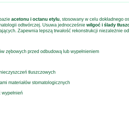
bazie
acetonu
i
octanu
etylu
,
stosowany
w
celu
dokładnego
o
matologii
odtwórczej.
Usuwa
jednocześnie
wilgoć
i
ślady
tłusz
ających.
Zapewnia
lepszą
trwałość
rekonstrukcji
niezależnie
o
ków
zębowych
przed
odbudową
lub
wypełnieniem
nieczyszczeń
tłuszczowych
pami
materiałów
stomatologicznych
ć
wypełnień