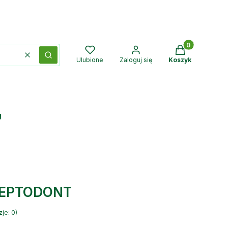
Produkty w kos
Wyczyść
Szukaj
Ulubione
Zaloguj się
Koszyk
g
 SEPTODONT
je: 0)