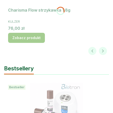
Charisma Flow strzykawka 1.8g
PRODUCENT
KULZER
Cena
76,00 zł
Zobacz produkt
Bestsellery
Bestseller