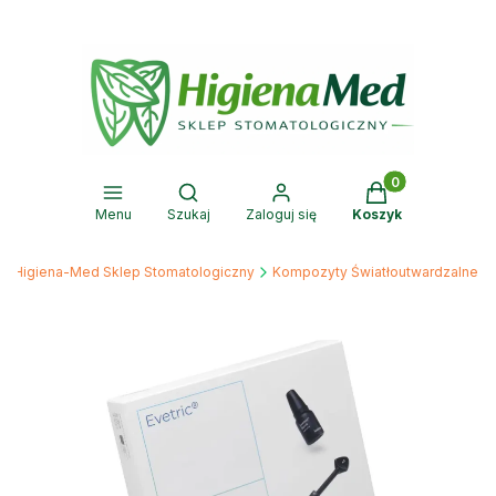
Produkty w kosz
Otwórz wyszukiwarkę
Menu
Szukaj
Zaloguj się
Koszyk
Higiena-Med Sklep Stomatologiczny
Kompozyty Światłoutwardzalne