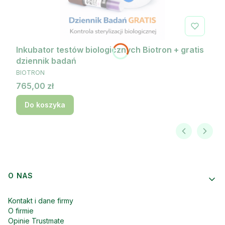
Inkubator testów biologicznych Biotron + gratis
dziennik badań
PRODUCENT
BIOTRON
Cena
765,00 zł
Do koszyka
Linki w stopce
O NAS
Kontakt i dane firmy
O firmie
Opinie Trustmate