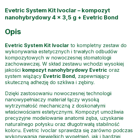
Evetric System Kit Ivoclar – kompozyt
nanohybrydowy 4 × 3,5 g + Evetric Bond
Opis
Evetric System Kit Ivoclar
to kompletny zestaw do
wykonywania estetycznych i trwałych odbudów
kompozytowych w nowoczesnej stomatologii
zachowawczej. W skład zestawu wchodzi wysokiej
jakości
kompozyt nanohybrydowy Evetric
oraz
system wiążący
Evetric Bond
, zapewniający
skuteczną adhezję do szkliwa i zębiny.
Dzięki zastosowaniu nowoczesnej technologii
nanowypełniaczy materiał łączy wysoką
wytrzymałość mechaniczną z doskonałymi
właściwościami estetycznymi. Kompozyt umożliwia
precyzyjne modelowanie anatomii zęba, uzyskanie
naturalnego połysku oraz długotrwałą stabilność
koloru. Evetric Ivoclar sprawdza się zarówno podczas
wykonywania niewielkich wypełnień, jak i bardziej