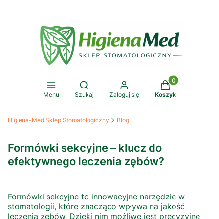
Produkty w koszy
Otwórz wyszukiwarkę
Menu
Szukaj
Zaloguj się
Koszyk
Higiena-Med Sklep Stomatologiczny
Blog
Formówki sekcyjne – klucz do
efektywnego leczenia zębów?
Formówki sekcyjne to innowacyjne narzędzie w
stomatologii, które znacząco wpływa na jakość
leczenia zębów. Dzięki nim możliwe jest precyzyjne