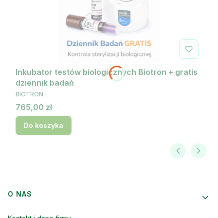
Inkubator testów biologicznych Biotron + gratis
dziennik badań
PRODUCENT
BIOTRON
Cena
765,00 zł
Do koszyka
Linki w stopce
O NAS