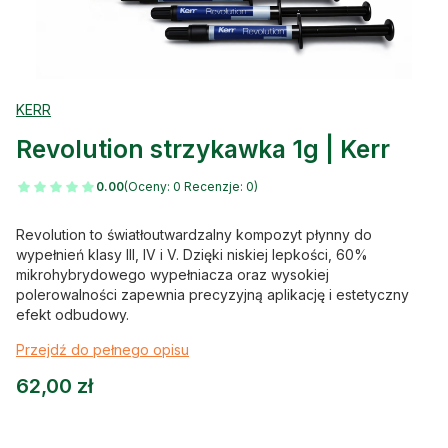
KERR
Revolution strzykawka 1g | Kerr
0.00
(Oceny: 0 Recenzje: 0)
Revolution to światłoutwardzalny kompozyt płynny do
wypełnień klasy III, IV i V. Dzięki niskiej lepkości, 60%
mikrohybrydowego wypełniacza oraz wysokiej
polerowalności zapewnia precyzyjną aplikację i estetyczny
efekt odbudowy.
Przejdź do pełnego opisu
Cena
62,00 zł
Wybierz wariant produktu: