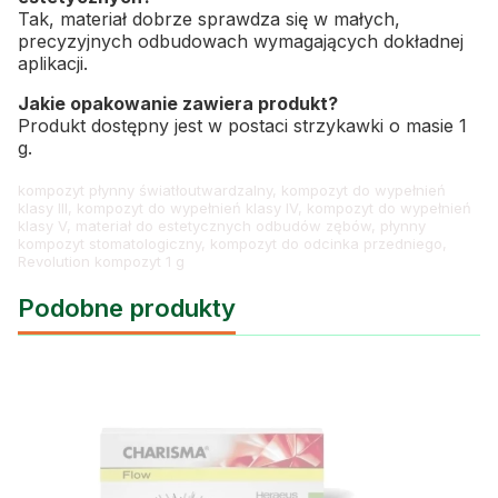
Tak, materiał dobrze sprawdza się w małych,
precyzyjnych odbudowach wymagających dokładnej
aplikacji.
Jakie opakowanie zawiera produkt?
Produkt dostępny jest w postaci strzykawki o masie 1
g.
kompozyt płynny światłoutwardzalny, kompozyt do wypełnień
klasy III, kompozyt do wypełnień klasy IV, kompozyt do wypełnień
klasy V, materiał do estetycznych odbudów zębów, płynny
kompozyt stomatologiczny, kompozyt do odcinka przedniego,
Revolution kompozyt 1 g
Podobne produkty