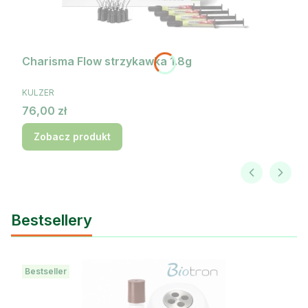
Charisma Flow strzykawka 1.8g
PRODUCENT
KULZER
Cena
76,00 zł
Zobacz produkt
Bestsellery
Bestseller