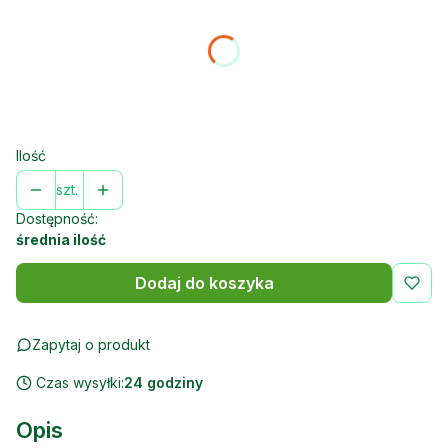
Poszczególne warianty mogą różnić się ceną
*
kolor
Wybierz
Ilość
szt.
Dostępność:
średnia ilość
Dodaj do koszyka
Zapytaj o produkt
Czas wysyłki:
24 godziny
Opis