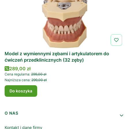
Model z wymiennymi zębami i artykulatorem do
ćwiczeń przedklinicznych (32 zęby)
Cena promocyjna
289,00 zł
Cena regularna:
299,00 zł
Najniższa cena:
299,00 zł
Do koszyka
Linki w stopce
O NAS
Kontakt i dane firmy