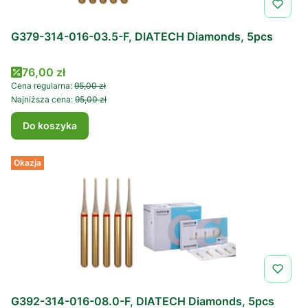
G379-314-016-03.5-F, DIATECH Diamonds, 5pcs
Cena promocyjna
76,00 zł
Cena regularna:
95,00 zł
Najniższa cena:
95,00 zł
Do koszyka
Okazja
G392-314-016-08.0-F, DIATECH Diamonds, 5pcs