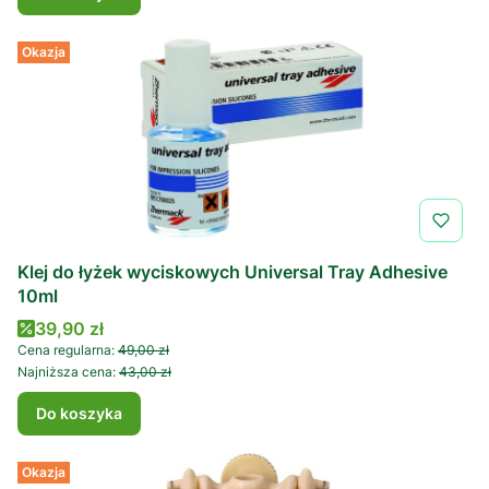
Okazja
Klej do łyżek wyciskowych Universal Tray Adhesive
10ml
Cena promocyjna
39,90 zł
Cena regularna:
49,00 zł
Najniższa cena:
43,00 zł
Do koszyka
Okazja