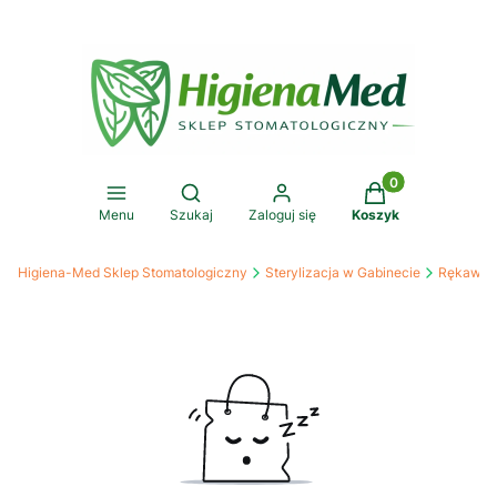
Produkty w koszy
Otwórz wyszukiwarkę
Menu
Szukaj
Zaloguj się
Koszyk
Higiena-Med Sklep Stomatologiczny
Sterylizacja w Gabinecie
Rękaw fol