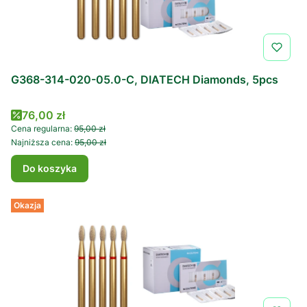
G368-314-020-05.0-C, DIATECH Diamonds, 5pcs
Cena promocyjna
76,00 zł
Cena regularna:
95,00 zł
Najniższa cena:
95,00 zł
Do koszyka
Okazja