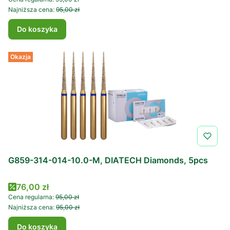
Najniższa cena:
95,00 zł
Do koszyka
Okazja
G859-314-014-10.0-M, DIATECH Diamonds, 5pcs
Cena promocyjna
76,00 zł
Cena regularna:
95,00 zł
Najniższa cena:
95,00 zł
Do koszyka