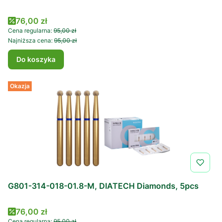
Cena promocyjna
76,00 zł
Cena regularna:
95,00 zł
Najniższa cena:
95,00 zł
Do koszyka
Okazja
G801-314-018-01.8-M, DIATECH Diamonds, 5pcs
Cena promocyjna
76,00 zł
Cena regularna:
95,00 zł