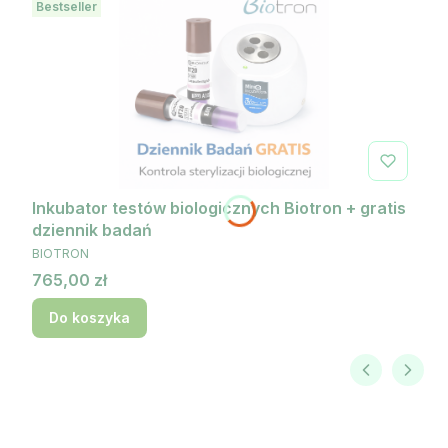
Bestseller
Inkubator testów biologicznych Biotron + gratis
dziennik badań
PRODUCENT
BIOTRON
Cena
765,00 zł
Do koszyka