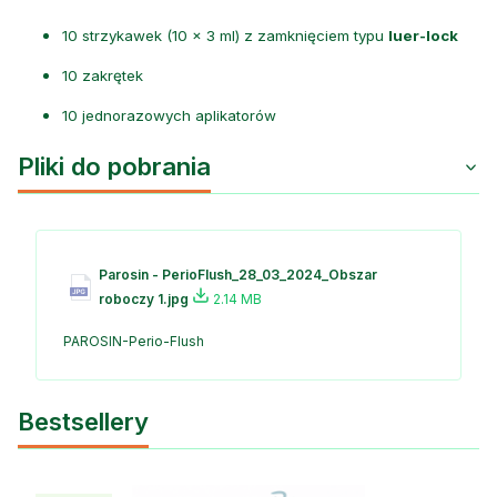
10 strzykawek (10 × 3 ml) z zamknięciem typu
luer-lock
10 zakrętek
10 jednorazowych aplikatorów
Pliki do pobrania
Parosin - PerioFlush_28_03_2024_Obszar
roboczy 1.jpg
2.14 MB
PAROSIN-Perio-Flush
Bestsellery