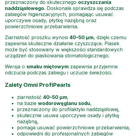
przeznaczony do skutecznego
oczyszczania
naddziąsłowego
. Doskonale sprawdza się podczas
zabiegów higienizacyjnych, pomagając usuwać
uporczywe osady, płytkę nazębną oraz
powierzchniowe przebarwienia.
Ziarnistość proszku wynosi
40–50 µm
, dzięki czemu
zapewnia skuteczne działanie czyszczące. Piasek
może być stosowany w większości standardowych
urządzeń do piaskowania stomatologicznego.
Wersja o
smaku miętowym
zapewnia przyjemne
odczucia podczas zabiegu i uczucie świeżości.
Zalety Omni ProfiPearls
ziarnistość
40–50 µm
,
na bazie
wodorowęglanu sodu
,
przeznaczony do profilaktyki naddziąsłowej,
skutecznie usuwa uporczywe osady i płytkę
nazębną,
pomaga usuwać powierzchniowe przebarwienia,
odpowiedni do profesjonalnych zabiegów