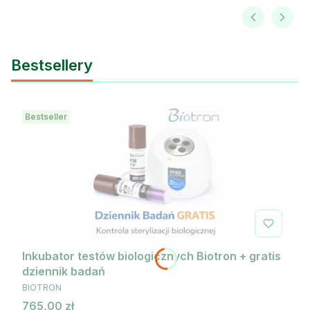
Bestsellery
Bestseller
Inkubator testów biologicznych Biotron + gratis
dziennik badań
PRODUCENT
BIOTRON
Cena
765,00 zł