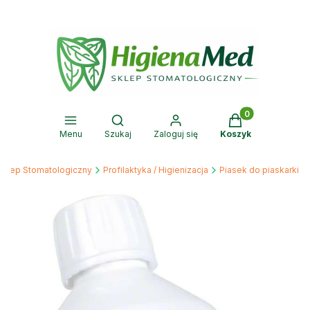
Produkty w kosz
Otwórz wyszukiwarkę
Menu
Szukaj
Zaloguj się
Koszyk
Sklep Stomatologiczny
Profilaktyka / Higienizacja
Piasek do piaskarki