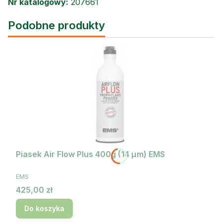
Nr katalogowy:
207661
Podobne produkty
Piasek Air Flow Plus 400g (14 µm) EMS
PRODUCENT
EMS
Cena
425,00 zł
Do koszyka