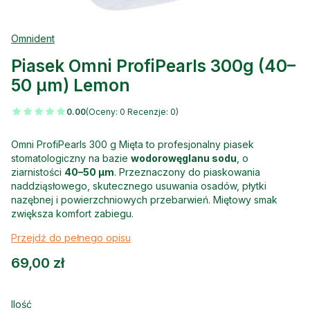
Omnident
Piasek Omni ProfiPearls 300g (40–
50 µm) Lemon
0.00
(Oceny: 0 Recenzje: 0)
Omni ProfiPearls 300 g Mięta to profesjonalny piasek
stomatologiczny na bazie
wodorowęglanu sodu
, o
ziarnistości
40–50 µm
. Przeznaczony do piaskowania
naddziąsłowego, skutecznego usuwania osadów, płytki
nazębnej i powierzchniowych przebarwień. Miętowy smak
zwiększa komfort zabiegu.
Przejdź do pełnego opisu
Cena
69,00 zł
Ilość