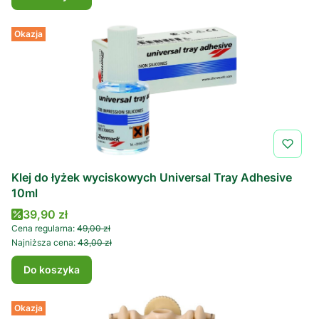
Okazja
Klej do łyżek wyciskowych Universal Tray Adhesive
10ml
Cena promocyjna
39,90 zł
Cena regularna:
49,00 zł
Najniższa cena:
43,00 zł
Do koszyka
Okazja