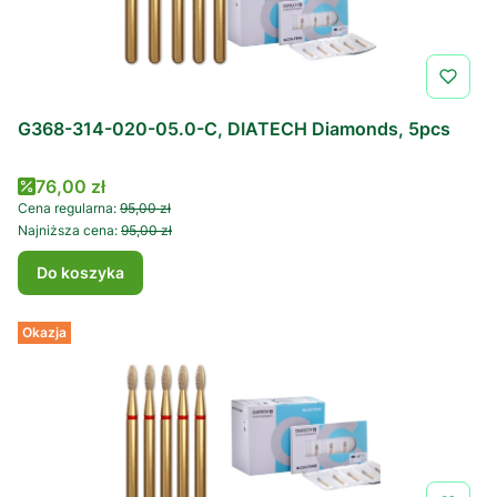
G368-314-020-05.0-C, DIATECH Diamonds, 5pcs
Cena promocyjna
76,00 zł
Cena regularna:
95,00 zł
Najniższa cena:
95,00 zł
Do koszyka
Okazja