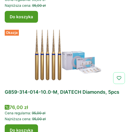
Najniższa cena:
95,00 zł
Do koszyka
Okazja
G859-314-014-10.0-M, DIATECH Diamonds, 5pcs
Cena promocyjna
76,00 zł
Cena regularna:
95,00 zł
Najniższa cena:
95,00 zł
Do koszyka