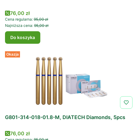
Cena promocyjna
76,00 zł
Cena regularna:
95,00 zł
Najniższa cena:
95,00 zł
Do koszyka
Okazja
G801-314-018-01.8-M, DIATECH Diamonds, 5pcs
Cena promocyjna
76,00 zł
Cena regularna:
95,00 zł