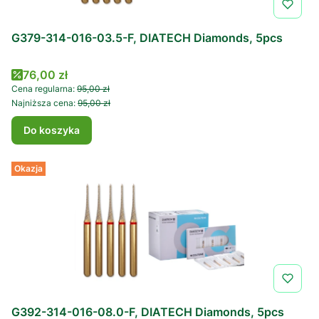
G379-314-016-03.5-F, DIATECH Diamonds, 5pcs
Cena promocyjna
76,00 zł
Cena regularna:
95,00 zł
Najniższa cena:
95,00 zł
Do koszyka
Okazja
G392-314-016-08.0-F, DIATECH Diamonds, 5pcs