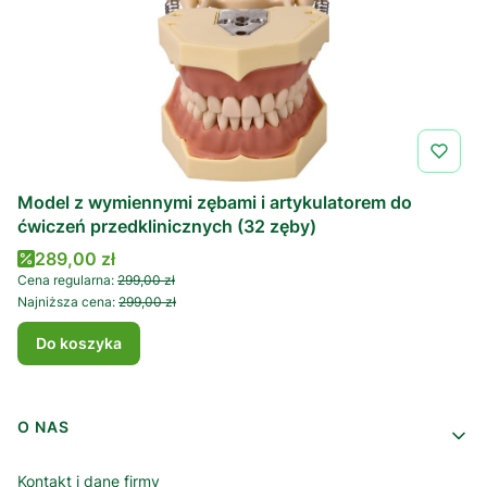
Model z wymiennymi zębami i artykulatorem do
ćwiczeń przedklinicznych (32 zęby)
Cena promocyjna
289,00 zł
Cena regularna:
299,00 zł
Najniższa cena:
299,00 zł
Do koszyka
Linki w stopce
O NAS
Kontakt i dane firmy