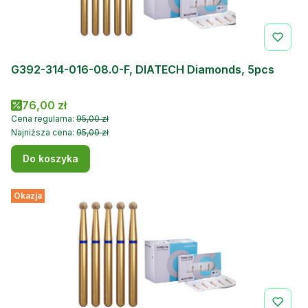
G392-314-016-08.0-F, DIATECH Diamonds, 5pcs
Cena promocyjna
76,00 zł
Cena regularna:
95,00 zł
Najniższa cena:
95,00 zł
Do koszyka
Okazja