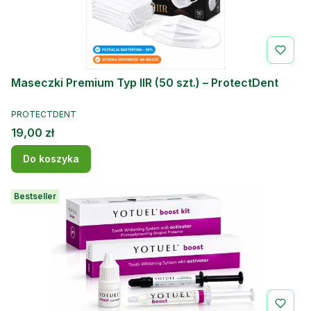
Maseczki Premium Typ IIR (50 szt.) – ProtectDent
PRODUCENT
PROTECTDENT
Cena
19,00 zł
Do koszyka
Bestseller