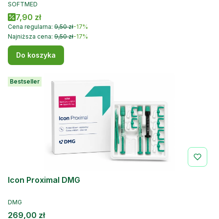
PRODUCENT
SOFTMED
Cena promocyjna
7,90 zł
Cena regularna:
9,50 zł
-17%
Najniższa cena:
9,50 zł
-17%
Do koszyka
Bestseller
Icon Proximal DMG
PRODUCENT
DMG
Cena
269,00 zł