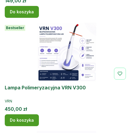
Cena
149,00 zł
Do koszyka
Bestseller
Lampa Polimeryzacyjna VRN V300
PRODUCENT
VRN
Cena
450,00 zł
Do koszyka