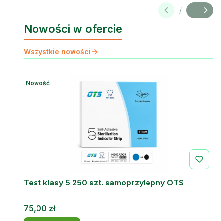
/
Slajd
z
Nowości w ofercie
Wszystkie nowości
Nowość
Test klasy 5 250 szt. samoprzylepny OTS
Cena
75,00 zł