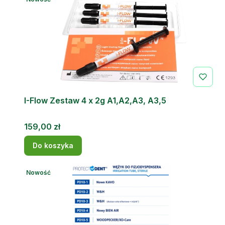
I-Flow Zestaw 4 x 2g A1,A2,A3, A3,5
Cena
159,00 zł
Do koszyka
Nowość