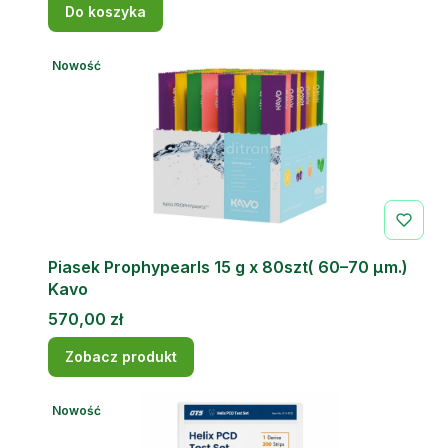
Do koszyka
Nowość
Piasek Prophypearls 15 g x 80szt( 60–70 μm.)
Kavo
Cena
570,00 zł
Zobacz produkt
Nowość