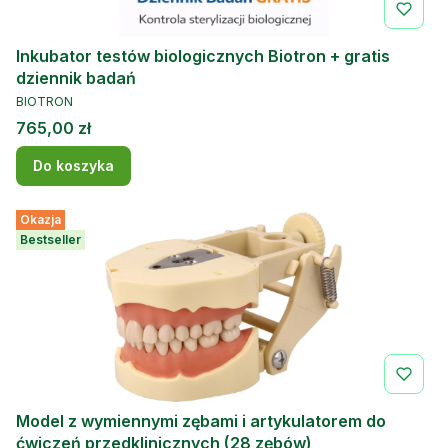
Inkubator testów biologicznych Biotron + gratis
dziennik badań
PRODUCENT
BIOTRON
Cena
765,00 zł
Do koszyka
Okazja
Bestseller
Model z wymiennymi zębami i artykulatorem do
ćwiczeń przedklinicznych (28 zębów)