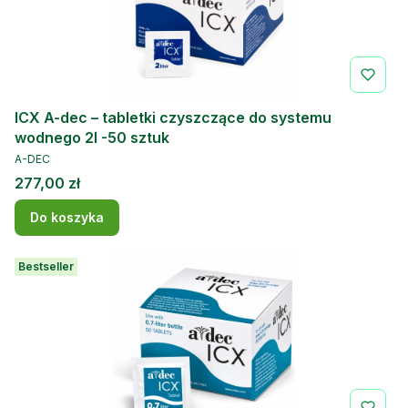
ICX A-dec – tabletki czyszczące do systemu
wodnego 2l -50 sztuk
PRODUCENT
A-DEC
Cena
277,00 zł
Do koszyka
Bestseller