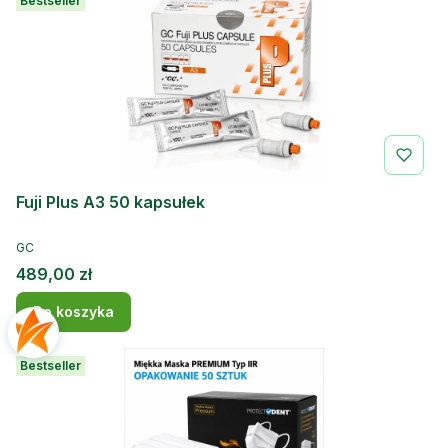
Bestseller
Fuji Plus A3 50 kapsułek
PRODUCENT
GC
Cena
489,00 zł
Do koszyka
Bestseller