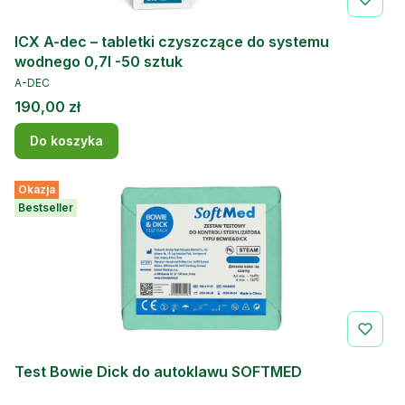
ICX A-dec – tabletki czyszczące do systemu
wodnego 0,7l -50 sztuk
PRODUCENT
A-DEC
Cena
190,00 zł
Do koszyka
Okazja
Bestseller
Test Bowie Dick do autoklawu SOFTMED