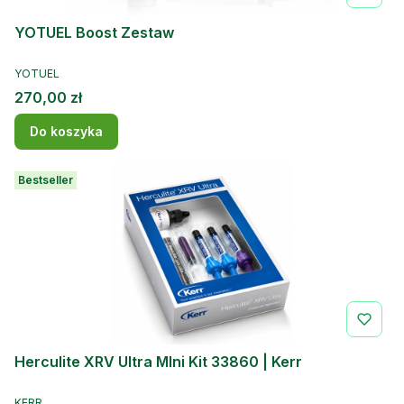
YOTUEL Boost Zestaw
PRODUCENT
YOTUEL
Cena
270,00 zł
Do koszyka
Bestseller
Herculite XRV Ultra MIni Kit 33860 | Kerr
PRODUCENT
KERR