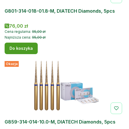
G801-314-018-01.8-M, DIATECH Diamonds, 5pcs
Cena promocyjna
76,00 zł
Cena regularna:
95,00 zł
Najniższa cena:
95,00 zł
Do koszyka
Okazja
G859-314-014-10.0-M, DIATECH Diamonds, 5pcs