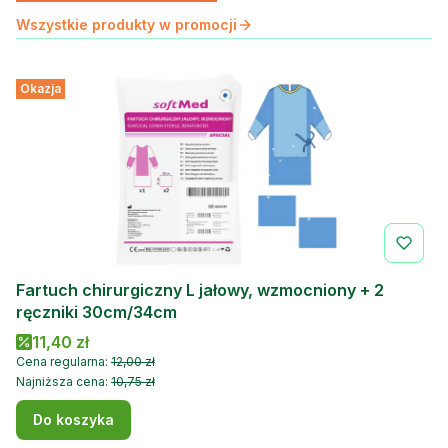
Wszystkie produkty w promocji
Okazja
Fartuch chirurgiczny L jałowy, wzmocniony + 2
ręczniki 30cm/34cm
Cena promocyjna
11,40 zł
Cena regularna:
12,00 zł
Najniższa cena:
10,75 zł
Do koszyka