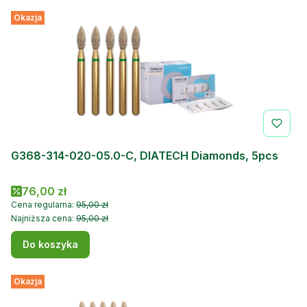
Okazja
G368-314-020-05.0-C, DIATECH Diamonds, 5pcs
Cena promocyjna
76,00 zł
Cena regularna:
95,00 zł
Najniższa cena:
95,00 zł
Do koszyka
Okazja