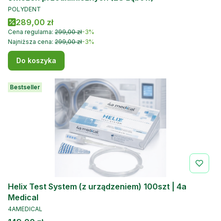
PRODUCENT
POLYDENT
Cena promocyjna
289,00 zł
Cena regularna:
299,00 zł
-3%
Najniższa cena:
299,00 zł
-3%
Do koszyka
Bestseller
Helix Test System (z urządzeniem) 100szt | 4a
Medical
PRODUCENT
4AMEDICAL