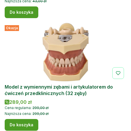
Najniższa cena:
43,00 zł
Do koszyka
Okazja
Model z wymiennymi zębami i artykulatorem do
ćwiczeń przedklinicznych (32 zęby)
Cena promocyjna
289,00 zł
Cena regularna:
299,00 zł
Najniższa cena:
299,00 zł
Do koszyka