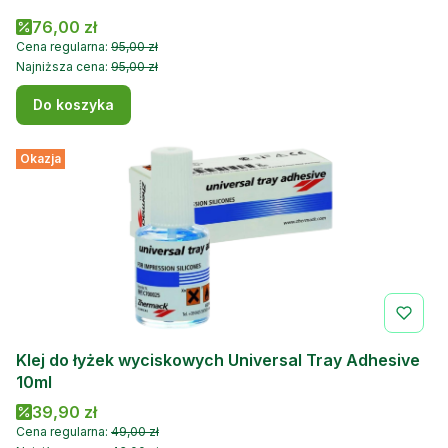
Cena promocyjna
76,00 zł
Cena regularna:
95,00 zł
Najniższa cena:
95,00 zł
Do koszyka
Okazja
Klej do łyżek wyciskowych Universal Tray Adhesive
10ml
Cena promocyjna
39,90 zł
Cena regularna:
49,00 zł