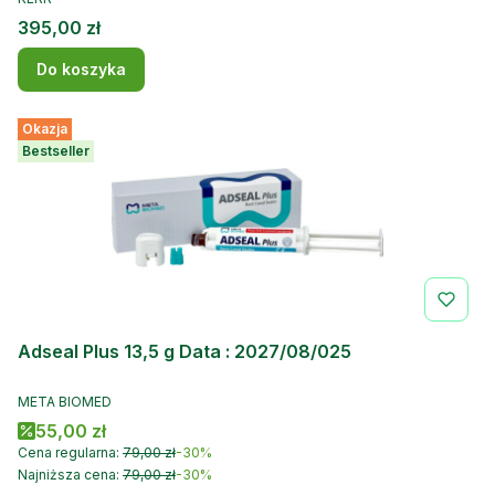
Cena
395,00 zł
Do koszyka
Okazja
Bestseller
Adseal Plus 13,5 g Data : 2027/08/025
PRODUCENT
META BIOMED
Cena promocyjna
55,00 zł
Cena regularna:
79,00 zł
-30%
Najniższa cena:
79,00 zł
-30%