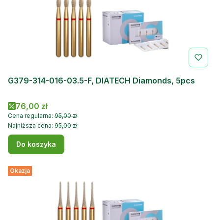
G379-314-016-03.5-F, DIATECH Diamonds, 5pcs
Cena promocyjna
76,00 zł
Cena regularna:
95,00 zł
Najniższa cena:
95,00 zł
Do koszyka
Okazja