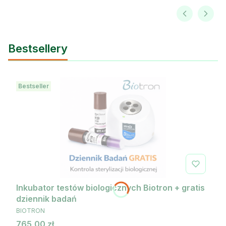
Bestsellery
Bestseller
Inkubator testów biologicznych Biotron + gratis
dziennik badań
PRODUCENT
BIOTRON
Cena
765,00 zł