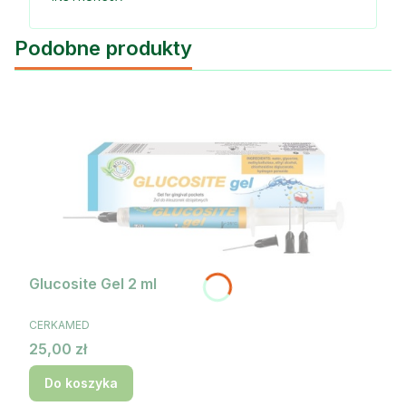
Podobne produkty
Glucosite Gel 2 ml
PRODUCENT
CERKAMED
Cena
25,00 zł
Do koszyka