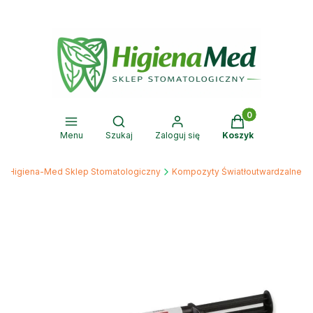
Produkty w kosz
Otwórz wyszukiwarkę
Menu
Szukaj
Zaloguj się
Koszyk
Higiena-Med Sklep Stomatologiczny
Kompozyty Światłoutwardzalne