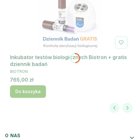
Inkubator testów biologicznych Biotron + gratis
dziennik badań
PRODUCENT
BIOTRON
Cena
765,00 zł
Do koszyka
Linki w stopce
O NAS