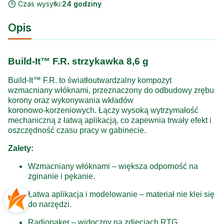
Czas wysyłki:
24 godziny
Opis
Build‑It™ F.R. strzykawka 8,6 g
Build‑It™ F.R. to światłoutwardzalny kompozyt
wzmacniany włóknami, przeznaczony do odbudowy zrębu
korony oraz wykonywania wkładów
koronowo‑korzeniowych. Łączy wysoką wytrzymałość
mechaniczną z łatwą aplikacją, co zapewnia trwały efekt i
oszczędność czasu pracy w gabinecie.
Zalety:
Wzmacniany włóknami – większa odporność na
zginanie i pękanie.
Łatwa aplikacja i modelowanie – materiał nie klei się
do narzędzi.
Radiopaker – widoczny na zdjęciach RTG.