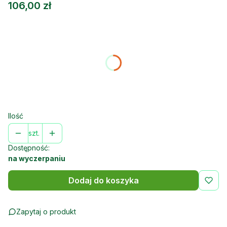
Cena
106,00 zł
Wybierz wariant produktu:
Poszczególne warianty mogą różnić się ceną
*
KOLOR
Wybierz
Ilość
szt.
Dostępność:
na wyczerpaniu
Dodaj do koszyka
Zapytaj o produkt