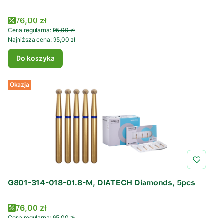
Cena promocyjna
76,00 zł
Cena regularna:
95,00 zł
Najniższa cena:
95,00 zł
Do koszyka
Okazja
G801-314-018-01.8-M, DIATECH Diamonds, 5pcs
Cena promocyjna
76,00 zł
Cena regularna:
95,00 zł