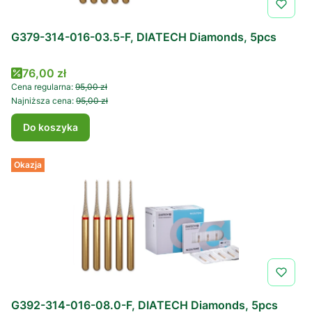
G379-314-016-03.5-F, DIATECH Diamonds, 5pcs
Cena promocyjna
76,00 zł
Cena regularna:
95,00 zł
Najniższa cena:
95,00 zł
Do koszyka
Okazja
G392-314-016-08.0-F, DIATECH Diamonds, 5pcs