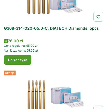
G368-314-020-05.0-C, DIATECH Diamonds, 5pcs
Cena promocyjna
76,00 zł
Cena regularna:
95,00 zł
Najniższa cena:
95,00 zł
Do koszyka
Okazja