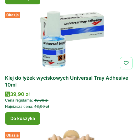
Okazja
Klej do łyżek wyciskowych Universal Tray Adhesive
10ml
Cena promocyjna
39,90 zł
Cena regularna:
49,00 zł
Najniższa cena:
43,00 zł
Do koszyka
Okazja