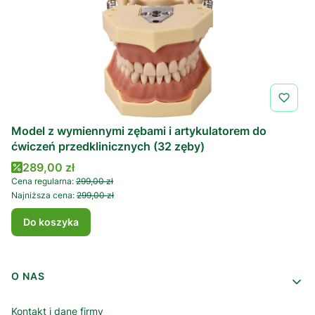
Model z wymiennymi zębami i artykulatorem do
ćwiczeń przedklinicznych (32 zęby)
Cena promocyjna
289,00 zł
Cena regularna:
299,00 zł
Najniższa cena:
299,00 zł
Do koszyka
Linki w stopce
O NAS
Kontakt i dane firmy