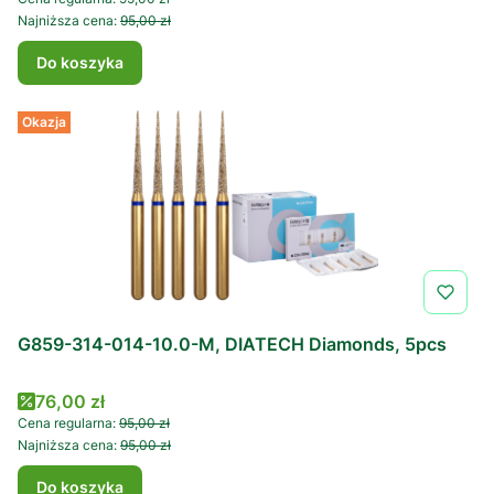
Najniższa cena:
95,00 zł
Do koszyka
Okazja
G859-314-014-10.0-M, DIATECH Diamonds, 5pcs
Cena promocyjna
76,00 zł
Cena regularna:
95,00 zł
Najniższa cena:
95,00 zł
Do koszyka