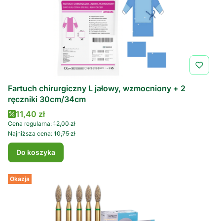
Fartuch chirurgiczny L jałowy, wzmocniony + 2
ręczniki 30cm/34cm
Cena promocyjna
11,40 zł
Cena regularna:
12,00 zł
Najniższa cena:
10,75 zł
Do koszyka
Okazja