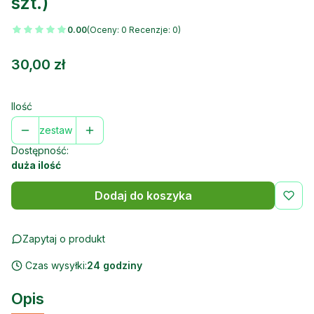
szt.)
0.00
(Oceny: 0 Recenzje: 0)
Cena
30,00 zł
Ilość
zestaw
Dostępność:
duża ilość
Dodaj do koszyka
Zapytaj o produkt
Czas wysyłki:
24 godziny
Opis