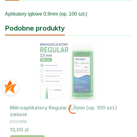
Aplikatory igłowe 0,9mm (op. 100 szt.)
Podobne produkty
Mikroaplikatory Regular 2,0mm (op. 100 szt.)
zielone
PRODUCENT
DOCHEM
Cena
13,00 zł