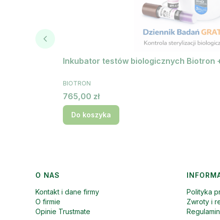
Inkubator testów biologicznych Biotron 
PRODUCENT
BIOTRON
Cena
765,00 zł
Do koszyka
Linki w stopce
O NAS
INFORM
Kontakt i dane firmy
Polityka p
O firmie
Zwroty i r
Opinie Trustmate
Regulami