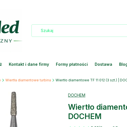
ż
Kontakt i dane firmy
Formy płatności
Dostawa
Blo
e
Wiertła diamentowe turbina
Wiertło diamentowe TF 11 012 (3 szt.) | D
DOCHEM
Wiertło diamento
DOCHEM