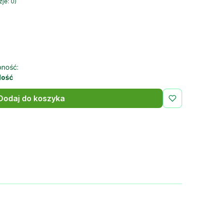
je: 0)
pność:
lość
Dodaj do koszyka