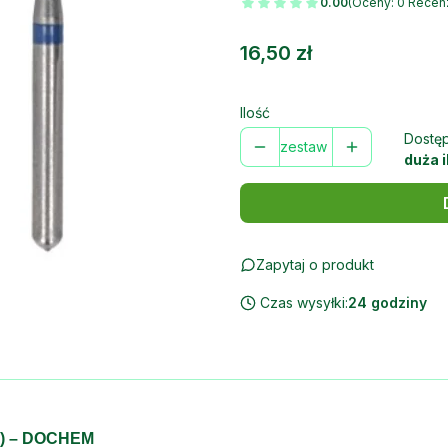
0.00
(Oceny: 0 Recenz
Cena
16,50 zł
Ilość
Dostę
zestaw
duża i
Zapytaj o produkt
Czas wysyłki:
24 godziny
zt.) – DOCHEM