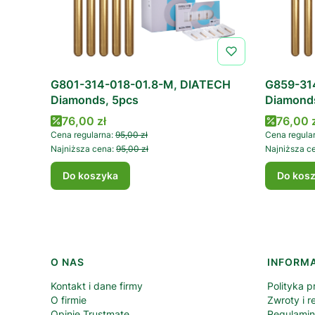
G801-314-018-01.8-M, DIATECH
G859-31
Diamonds, 5pcs
Diamond
Cena promocyjna
Cena p
76,00 zł
76,00 
Cena regularna:
95,00 zł
Cena regula
Najniższa cena:
95,00 zł
Najniższa c
Do koszyka
Do kos
Linki w stopce
O NAS
INFORM
Kontakt i dane firmy
Polityka p
O firmie
Zwroty i r
Opinie Trustmate
Regulami