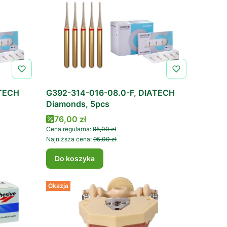
ATECH
G392-314-016-08.0-F, DIATECH
Diamonds, 5pcs
Cena promocyjna
76,00 zł
Cena regularna:
95,00 zł
Najniższa cena:
95,00 zł
Do koszyka
Okazja