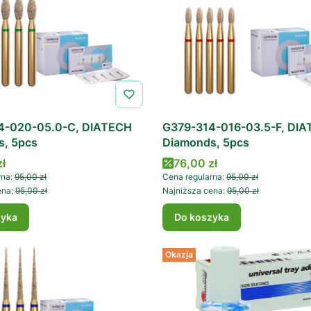
4-020-05.0-C, DIATECH
G379-314-016-03.5-F, DI
s, 5pcs
Diamonds, 5pcs
romocyjna
Cena promocyjna
zł
76,00 zł
rna:
95,00 zł
Cena regularna:
95,00 zł
ena:
95,00 zł
Najniższa cena:
95,00 zł
zyka
Do koszyka
Okazja