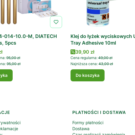
4-014-10.0-M, DIATECH
Klej do łyżek wyciskowych 
s, 5pcs
Tray Adhesive 10ml
romocyjna
Cena promocyjna
zł
39,90 zł
rna:
95,00 zł
Cena regularna:
49,00 zł
ena:
95,00 zł
Najniższa cena:
43,00 zł
zyka
Do koszyka
ACJE
PŁATNOŚCI I DOSTAWA
rywatności
Formy płatności
eklamacje
Dostawa
ny
Czas realizacji zamówienia