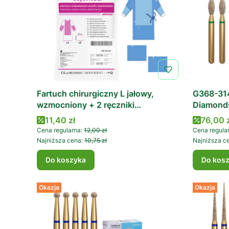
Fartuch chirurgiczny L jałowy,
G368-31
wzmocniony + 2 ręczniki
Diamond
30cm/34cm
Cena promocyjna
Cena p
11,40 zł
76,00 
Cena regularna:
12,00 zł
Cena regula
Najniższa cena:
10,75 zł
Najniższa c
Do koszyka
Do kos
Okazja
Okazja