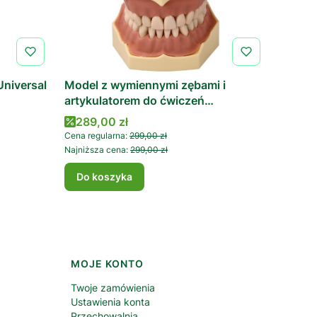
Universal
Model z wymiennymi zębami i
artykulatorem do ćwiczeń
przedklinicznych (32 zęby)
Cena promocyjna
289,00 zł
Cena regularna:
299,00 zł
Najniższa cena:
299,00 zł
Do koszyka
MOJE KONTO
Twoje zamówienia
Ustawienia konta
Przechowalnia