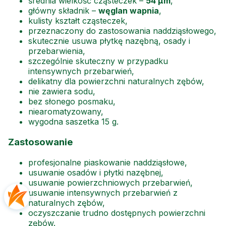
średnia wielkość cząsteczek –
54 µm
,
główny składnik –
węglan wapnia
,
kulisty kształt cząsteczek,
przeznaczony do zastosowania naddziąsłowego,
skutecznie usuwa płytkę nazębną, osady i
przebarwienia,
szczególnie skuteczny w przypadku
intensywnych przebarwień,
delikatny dla powierzchni naturalnych zębów,
nie zawiera sodu,
bez słonego posmaku,
niearomatyzowany,
wygodna saszetka 15 g.
Zastosowanie
profesjonalne piaskowanie naddziąsłowe,
usuwanie osadów i płytki nazębnej,
usuwanie powierzchniowych przebarwień,
usuwanie intensywnych przebarwień z
naturalnych zębów,
oczyszczanie trudno dostępnych powierzchni
zębów.