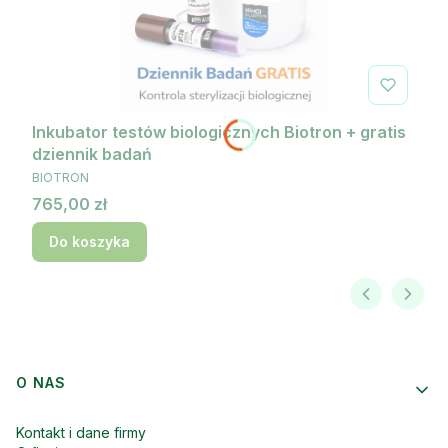
Inkubator testów biologicznych Biotron + gratis
dziennik badań
PRODUCENT
BIOTRON
Cena
765,00 zł
Do koszyka
Linki w stopce
O NAS
Kontakt i dane firmy