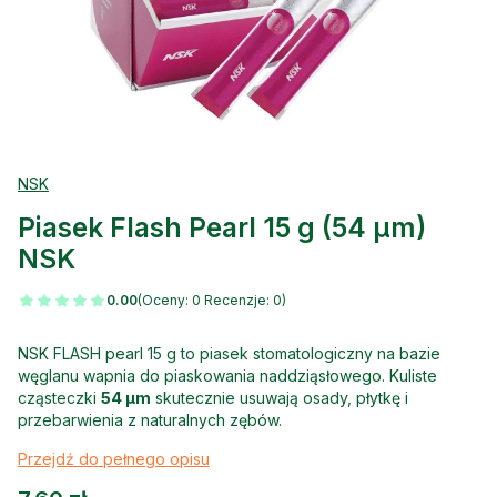
NSK
Piasek Flash Pearl 15 g (54 µm)
NSK
0.00
(Oceny: 0 Recenzje: 0)
NSK FLASH pearl 15 g to piasek stomatologiczny na bazie
węglanu wapnia do piaskowania naddziąsłowego. Kuliste
cząsteczki
54 µm
skutecznie usuwają osady, płytkę i
przebarwienia z naturalnych zębów.
Przejdź do pełnego opisu