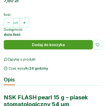
Cena
7,60 zł
Ilość
szt.
Dostępność:
duża ilość
Dodaj do koszyka
Zapytaj o produkt
Czas wysyłki:
24 godziny
Opis
NSK FLASH pearl 15 g – piasek
stomatologiczny 54 µm