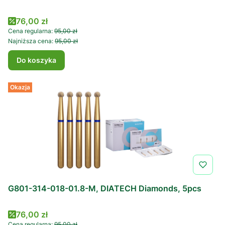
Cena promocyjna
76,00 zł
Cena regularna:
95,00 zł
Najniższa cena:
95,00 zł
Do koszyka
Okazja
G801-314-018-01.8-M, DIATECH Diamonds, 5pcs
Cena promocyjna
76,00 zł
Cena regularna:
95,00 zł