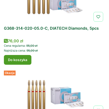
G368-314-020-05.0-C, DIATECH Diamonds, 5pcs
Cena promocyjna
76,00 zł
Cena regularna:
95,00 zł
Najniższa cena:
95,00 zł
Do koszyka
Okazja