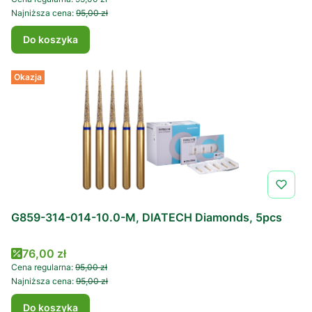
Najniższa cena:
95,00 zł
Do koszyka
Okazja
G859-314-014-10.0-M, DIATECH Diamonds, 5pcs
Cena promocyjna
76,00 zł
Cena regularna:
95,00 zł
Najniższa cena:
95,00 zł
Do koszyka