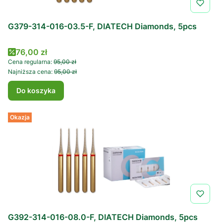
G379-314-016-03.5-F, DIATECH Diamonds, 5pcs
Cena promocyjna
76,00 zł
Cena regularna:
95,00 zł
Najniższa cena:
95,00 zł
Do koszyka
Okazja
G392-314-016-08.0-F, DIATECH Diamonds, 5pcs