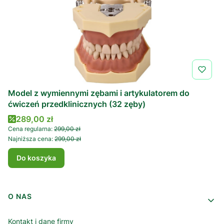
Model z wymiennymi zębami i artykulatorem do
ćwiczeń przedklinicznych (32 zęby)
Cena promocyjna
289,00 zł
Cena regularna:
299,00 zł
Najniższa cena:
299,00 zł
Do koszyka
Linki w stopce
O NAS
Kontakt i dane firmy