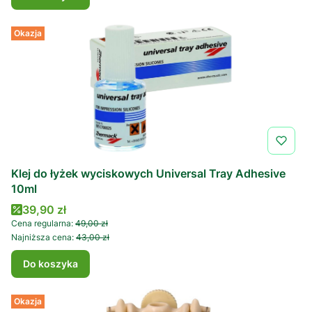
Okazja
Klej do łyżek wyciskowych Universal Tray Adhesive
10ml
Cena promocyjna
39,90 zł
Cena regularna:
49,00 zł
Najniższa cena:
43,00 zł
Do koszyka
Okazja