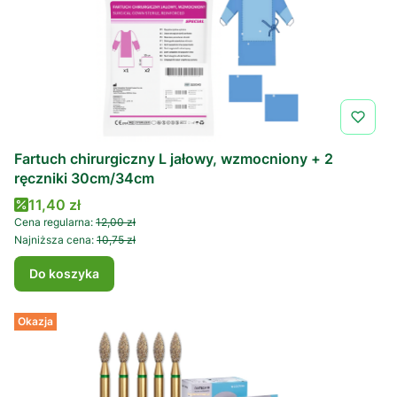
Fartuch chirurgiczny L jałowy, wzmocniony + 2
ręczniki 30cm/34cm
Cena promocyjna
11,40 zł
Cena regularna:
12,00 zł
Najniższa cena:
10,75 zł
Do koszyka
Okazja