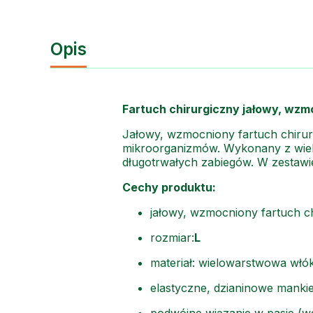
Opis
Fartuch chirurgiczny jałowy, wzmo
Jałowy, wzmocniony fartuch chiru
mikroorganizmów. Wykonany z wie
długotrwałych zabiegów. W zestaw
Cechy produktu:
jałowy, wzmocniony fartuch c
rozmiar:
L
materiał: wielowarstwowa włó
elastyczne, dzianinowe mankie
podwójne wiązanie w pasie (w