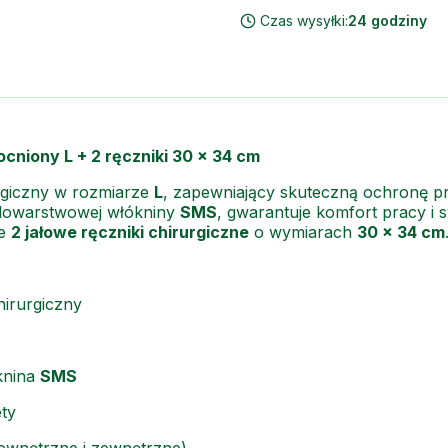
Czas wysyłki:
24 godziny
cniony L + 2 ręczniki 30 × 34 cm
rgiczny w rozmiarze
L
, zapewniający skuteczną ochronę p
lowarstwowej włókniny
SMS
, gwarantuje komfort pracy 
ie
2 jałowe ręczniki chirurgiczne
o wymiarach
30 × 34 cm
hirurgiczny
knina
SMS
ty
ewnętrzne i zewnętrzne)