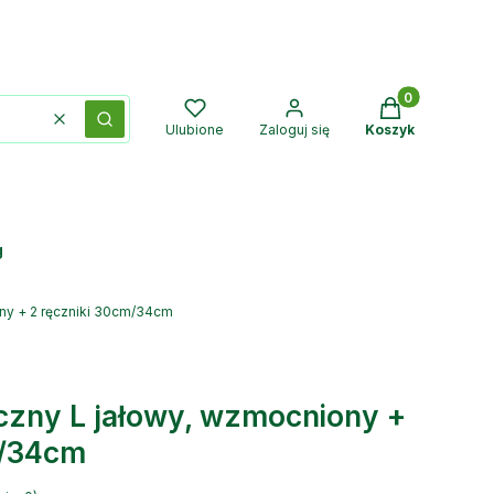
Produkty w kos
Wyczyść
Szukaj
Ulubione
Zaloguj się
Koszyk
g
ony + 2 ręczniki 30cm/34cm
iczny L jałowy, wzmocniony +
m/34cm