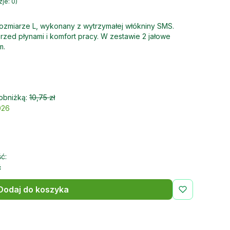
je: 0)
rozmiarze L, wykonany z wytrzymałej włókniny SMS.
zed płynami i komfort pracy. W zestawie 2 jałowe
m.
obniżką:
10,75 zł
026
ć:
ć
Dodaj do koszyka