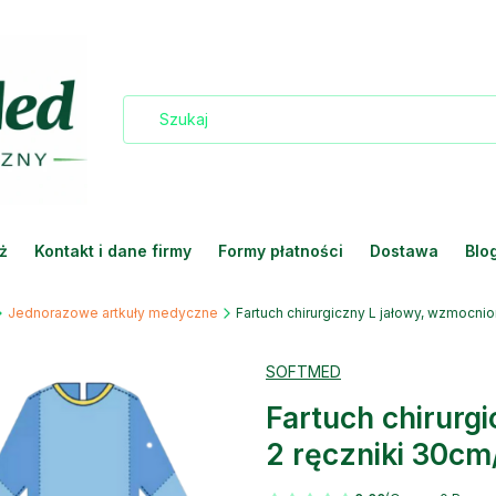
ż
Kontakt i dane firmy
Formy płatności
Dostawa
Blo
Jednorazowe artkuły medyczne
Fartuch chirurgiczny L jałowy, wzmocni
SOFTMED
Fartuch chirurg
2 ręczniki 30c