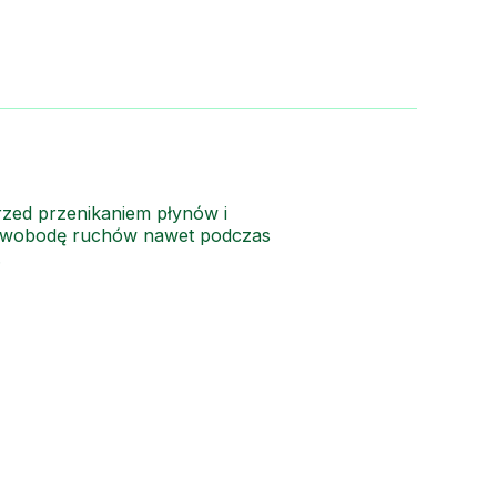
rzed przenikaniem płynów i
i swobodę ruchów nawet podczas
.