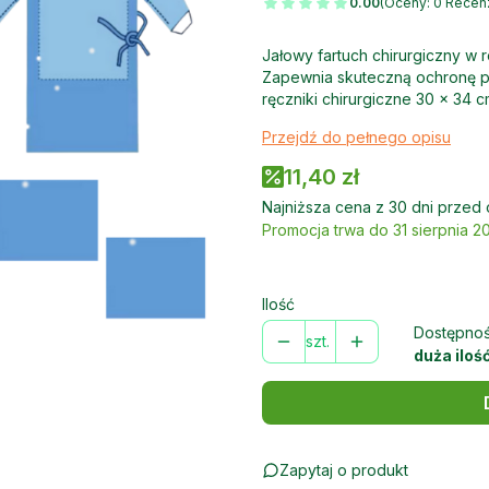
0.00
(Oceny: 0 Recenz
Jałowy fartuch chirurgiczny w 
Zapewnia skuteczną ochronę pr
ręczniki chirurgiczne 30 × 34 c
Przejdź do pełnego opisu
11,40 zł
Najniższa cena z 30 dni przed 
Promocja trwa do 31 sierpnia 2
Ilość
Dostępnoś
szt.
duża iloś
Zapytaj o produkt