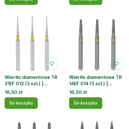
Wiertło diamentowe TR
Wiertło diamentowe TR
31EF 012 (3 szt.) |
14EF 014 (3 szt.) |
DOCHEM
DOCHEM
Cena
Cena
16,50 zł
16,50 zł
Do koszyka
Do koszyka