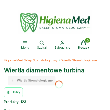
Produkty w kosz
Otwórz wyszukiwarkę
Menu
Szukaj
Zaloguj się
Koszyk
Higiena-Med Sklep Stomatologiczny
Wiertła Stomatologiczne
Wiertła diamentowe turbina
Wiertła Stomatologiczne
Filtry
Produkty:
123