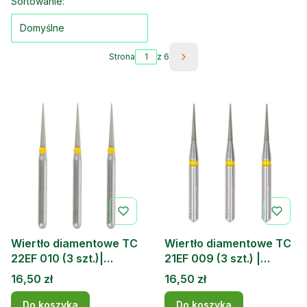
Lista produktów
Sortowanie:
Domyślne
Strona
z 6
Następne produkty
Wiertło diamentowe TC
Wiertło diamentowe TC
22EF 010 (3 szt.)|
21EF 009 (3 szt.) |
DOCHEM
DOCHEM
Cena
Cena
16,50 zł
16,50 zł
Do koszyka
Do koszyka